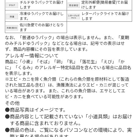
チルドゆうパックでお届け
定形外郵便(簡易書留)でお届
します
けします
冷凍ゆうパックでお届けし
レターパックライトでお届け
ます。
します
佐川急便でのお届けとなり
ます
なお、「普通ゆうパック」の場合は表示しません。また、「夏期
のみチルドゆうパック」などとなる場合は、記号での表示はせ
ず、商品内容欄にその旨を表示しています。
アレルギー情報について
商品に「小麦」「そば」「卵」「乳」「落花生」「えび」「か
に」「くるみ」のアレルギー特定8品目を含んでいる場合に品目名
を表示します。
※エビ・カニを除く魚介類（これらの魚介類を原材料として製造
された加工品も含む）は、漁獲漁法によりエビ・カニが混じって
いる場合があります。 また、これらの魚介類は、エサとしてエ
ビ・カニを食べている可能性があります。
その他
商品写真はイメージです。
商品内容として記載されていない「小道具類」はお届け
する商品に含まれておりません。
商品の色は、ご覧になるパソコンなどの環境により、実
際と異なる場合があります。