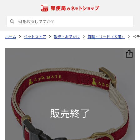
ホーム
ペットストア
散歩・おでかけ
首輪・リード（犬用）
ペテ