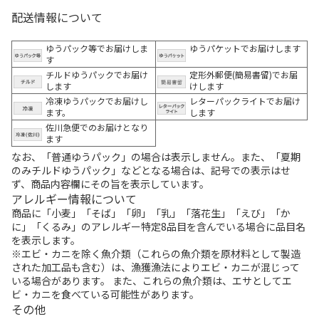
配送情報について
ゆうパック等でお届けしま
ゆうパケットでお届けします
す
チルドゆうパックでお届け
定形外郵便(簡易書留)でお届
します
けします
冷凍ゆうパックでお届けし
レターパックライトでお届け
ます。
します
佐川急便でのお届けとなり
ます
なお、「普通ゆうパック」の場合は表示しません。また、「夏期
のみチルドゆうパック」などとなる場合は、記号での表示はせ
ず、商品内容欄にその旨を表示しています。
アレルギー情報について
商品に「小麦」「そば」「卵」「乳」「落花生」「えび」「か
に」「くるみ」のアレルギー特定8品目を含んでいる場合に品目名
を表示します。
※エビ・カニを除く魚介類（これらの魚介類を原材料として製造
された加工品も含む）は、漁獲漁法によりエビ・カニが混じって
いる場合があります。 また、これらの魚介類は、エサとしてエ
ビ・カニを食べている可能性があります。
その他