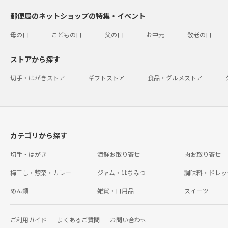
郵便局のネットショップの特集・イベント
母の日
こどもの日
父の日
お中元
敬老の日
ストアから探す
切手・はがきストア
ギフトストア
食品・グルメストア
カテゴリから探す
切手・はがき
海鮮お取り寄せ
肉お取り寄せ
梅干し・惣菜・カレー
ジャム・はちみつ
調味料・ドレッ
めん類
雑貨・日用品
スイーツ
ご利用ガイド
よくあるご質問
お問い合わせ