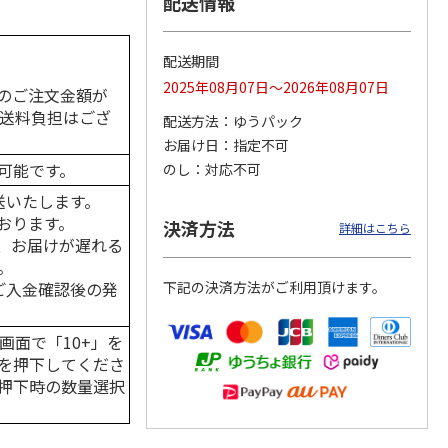
配送情報
配送期間
2025年08月07日～2026年08月07日
カムカ
銀のスプーン パウ
ペット線香 虹のか
CIAO 香り立つクラ
のご注文金額が
ーン
チ 健康に育つ子ね
なた フルーティフ
ンキー ちゅ～る和
の送料負担はござ
配送方法
ゆうパック
ン型 S
こ用 まぐろ・かつ
ローラルの香り
えBOX とりささ
…
おに
…
お届け日
指定不可
120円
590円
380円
可能です。
のし
対応不可
)
(送料別・税込)
(送料別・税込)
(送料別・税込)
送いたします。
おります。
決済方法
詳細はこちら
、お届けが遅れる
。
はご入金確認後の発
下記の決済方法がご利用頂けます。
画面で「10+」を
を押下してくださ
押下時の数量選択