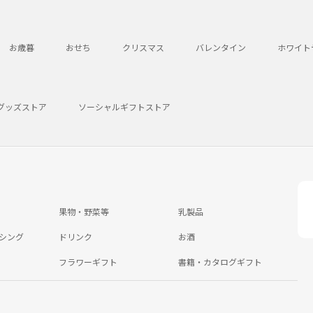
お歳暮
おせち
クリスマス
バレンタイン
ホワイト
グッズストア
ソーシャルギフトストア
果物・野菜等
乳製品
シング
ドリンク
お酒
フラワーギフト
書籍・カタログギフト