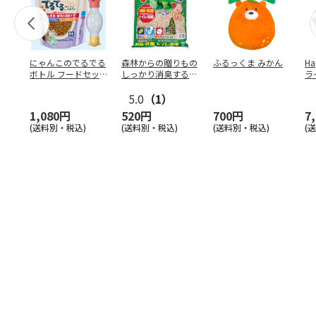
にゃんこのでるでる
森林からの贈りもの
ふるっくま みかん
Ha
ボトル フードセッ
しっかり消臭するひ
ラ
ト
のきの猫砂 7L
ー
5.0
（1）
1,080円
520円
700円
7
(送料別・税込)
(送料別・税込)
(送料別・税込)
(