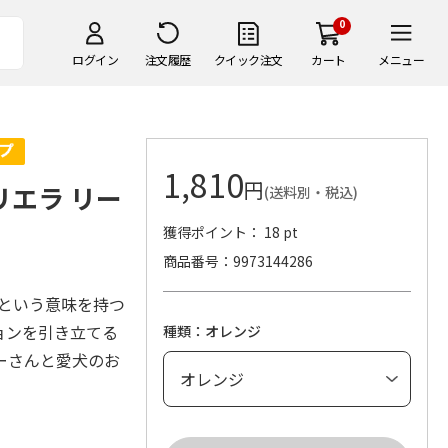
0
ログイン
注文履歴
クイック注文
カート
メニュー
1,810
円
マリエラ リー
(送料別・税込)
獲得ポイント： 18 pt
商品番号
9973144286
ーという意味を持つ
ョンを引き立てる
種類：オレンジ
ーさんと愛犬のお