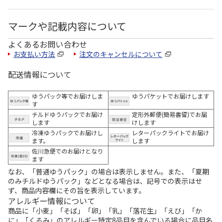
マークや記載内容について
よくあるお問い合わせ
お支払い方法
注文のキャンセルについて
配送情報について
ゆうパック等でお届けしま
ゆうパケットでお届けします
す
チルドゆうパックでお届け
定形外郵便(簡易書留)でお届
します
けします
冷凍ゆうパックでお届けし
レターパックライトでお届け
ます。
します
佐川急便でのお届けとなり
ます
なお、「普通ゆうパック」の場合は表示しません。また、「夏期
のみチルドゆうパック」などとなる場合は、記号での表示はせ
ず、商品内容欄にその旨を表示しています。
アレルギー情報について
商品に「小麦」「そば」「卵」「乳」「落花生」「えび」「か
に」「くるみ」のアレルギー特定8品目を含んでいる場合に品目名