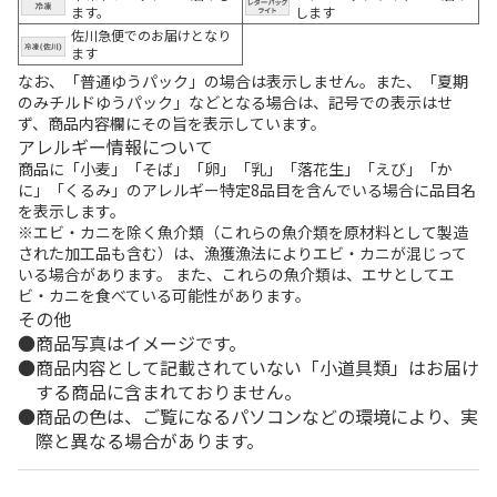
ます。
します
佐川急便でのお届けとなり
ます
なお、「普通ゆうパック」の場合は表示しません。また、「夏期
のみチルドゆうパック」などとなる場合は、記号での表示はせ
ず、商品内容欄にその旨を表示しています。
アレルギー情報について
商品に「小麦」「そば」「卵」「乳」「落花生」「えび」「か
に」「くるみ」のアレルギー特定8品目を含んでいる場合に品目名
を表示します。
※エビ・カニを除く魚介類（これらの魚介類を原材料として製造
された加工品も含む）は、漁獲漁法によりエビ・カニが混じって
いる場合があります。 また、これらの魚介類は、エサとしてエ
ビ・カニを食べている可能性があります。
その他
商品写真はイメージです。
商品内容として記載されていない「小道具類」はお届け
する商品に含まれておりません。
商品の色は、ご覧になるパソコンなどの環境により、実
際と異なる場合があります。