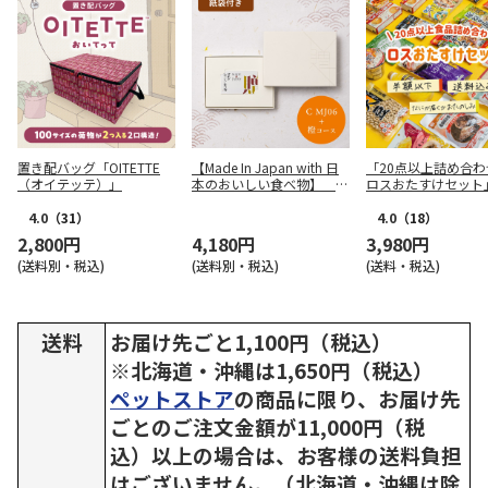
置き配バッグ「OITETTE
【Made In Japan with 日
「20点以上詰め合わ
（オイテッテ）」
本のおいしい食べ物】 カ
ロスおたすけセット
ードカタログギフト C M
J06＋橙（だいだい）
4.0
（31）
4.0
（18）
2,800円
4,180円
3,980円
(送料別・税込)
(送料別・税込)
(送料・税込)
送料
お届け先ごと1,100円（税込）
※北海道・沖縄は1,650円（税込）
ペットストア
の商品に限り、お届け先
ごとのご注文金額が11,000円（税
込）以上の場合は、お客様の送料負担
はございません。（北海道・沖縄は除