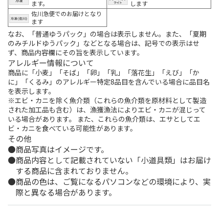
ます。
します
佐川急便でのお届けとなり
ます
なお、「普通ゆうパック」の場合は表示しません。また、「夏期
のみチルドゆうパック」などとなる場合は、記号での表示はせ
ず、商品内容欄にその旨を表示しています。
アレルギー情報について
商品に「小麦」「そば」「卵」「乳」「落花生」「えび」「か
に」「くるみ」のアレルギー特定8品目を含んでいる場合に品目名
を表示します。
※エビ・カニを除く魚介類（これらの魚介類を原材料として製造
された加工品も含む）は、漁獲漁法によりエビ・カニが混じって
いる場合があります。 また、これらの魚介類は、エサとしてエ
ビ・カニを食べている可能性があります。
その他
商品写真はイメージです。
商品内容として記載されていない「小道具類」はお届け
する商品に含まれておりません。
商品の色は、ご覧になるパソコンなどの環境により、実
際と異なる場合があります。