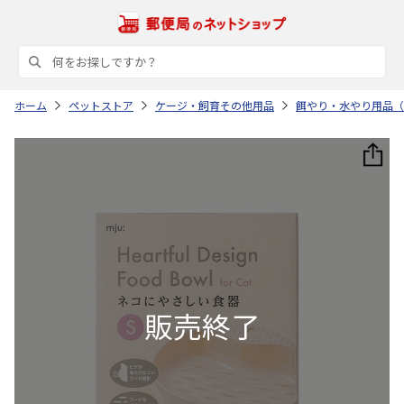
ホーム
ペットストア
ケージ・飼育その他用品
餌やり・水やり用品（