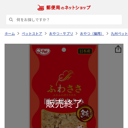
ホーム
ペットストア
おやつ・サプリ
おやつ（猫用）
九州ペット