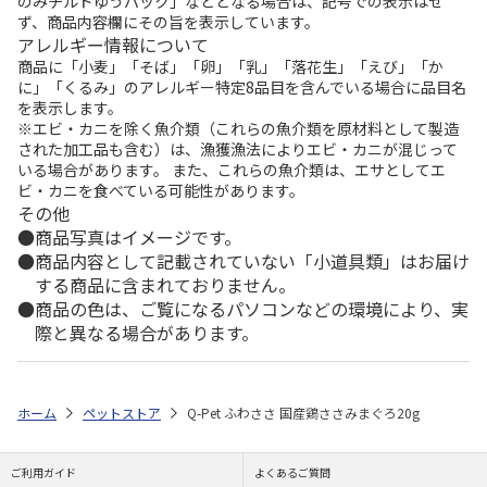
のみチルドゆうパック」などとなる場合は、記号での表示はせ
ず、商品内容欄にその旨を表示しています。
アレルギー情報について
商品に「小麦」「そば」「卵」「乳」「落花生」「えび」「か
に」「くるみ」のアレルギー特定8品目を含んでいる場合に品目名
を表示します。
※エビ・カニを除く魚介類（これらの魚介類を原材料として製造
された加工品も含む）は、漁獲漁法によりエビ・カニが混じって
いる場合があります。 また、これらの魚介類は、エサとしてエ
ビ・カニを食べている可能性があります。
その他
商品写真はイメージです。
商品内容として記載されていない「小道具類」はお届け
する商品に含まれておりません。
商品の色は、ご覧になるパソコンなどの環境により、実
際と異なる場合があります。
ホーム
ペットストア
Q-Pet ふわささ 国産鶏ささみまぐろ20g
ご利用ガイド
よくあるご質問