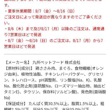
す。
・夏季休業期間：8/7（金）～8/16（日）
ご注文日によって発送日が異なりますのでご了承くださ
い。
・8/6（木）まで及び8/17（月）以降のご注文は、通常通
り7営業日ほどで発送
・8/7（金）～8/16（日）のご注文は、8/17（月）から7
営業日ほどで発送
【メーカー名】 九州ペットフード 株式会社
【原材料(成分)】 鶏ささみ肉、まぐろ、食物繊維(オレン
ジ由来)、植物性油脂、チキンレバーパウダー、グリセリ
ン、トレハロース、pH調整剤、リン酸塩(Na、K)、乳酸
Na、酸化防止剤(亜硫酸Na、ローズマリー抽出物、抽出ビ
タミンE)、タウリン、保存料(ソルビン酸)、発色剤(亜硝酸
Na)
【保証成分】 たんぱく質30.5％以上、脂質1.5％以上、粗
繊維1.5％以下、灰分5.5％以下、水分35.0％以下