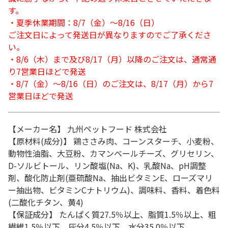
す。
・夏季休業期間：8/7（金）～8/16（日）
ご注文日によって発送日が異なりますのでご了承くださ
い。
・8/6（木）まで及び8/17（月）以降のご注文は、通常通
り7営業日ほどで発送
・8/7（金）～8/16（日）のご注文は、8/17（月）から7
営業日ほどで発送
【メーカー名】 九州ペットフード 株式会社
【原材料(成分)】 鶏ささみ肉、コーンスターチ、小麦粉、
動物性油脂、大豆粉、カマンベールチーズ、グリセリン、
D-ソルビトール、リン酸塩(Na、K)、乳酸Na、pH調整
剤、酸化防止剤(亜硫酸Na、抽出ビタミンE、ローズマリ
ー抽出物、ビタミンCナトリウム)、調味料、香料、着色料
(二酸化チタン、黄4)
【保証成分】 たんぱく質27.5％以上、脂質1.5％以上、粗
繊維1.5％以下、灰分4.5％以下、水分35.0％以下