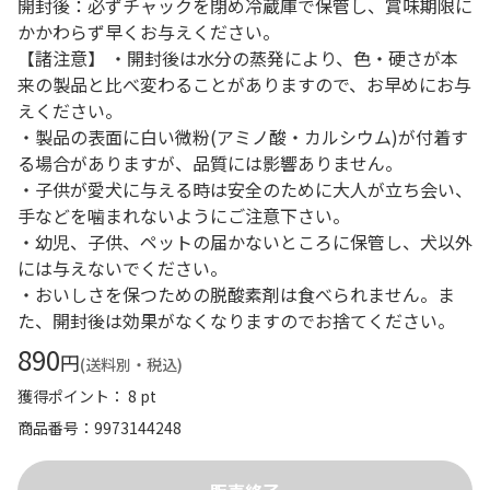
開封後：必ずチャックを閉め冷蔵庫で保管し、賞味期限に
かかわらず早くお与えください。
【諸注意】 ・開封後は水分の蒸発により、色・硬さが本
来の製品と比べ変わることがありますので、お早めにお与
えください。
・製品の表面に白い微粉(アミノ酸・カルシウム)が付着す
る場合がありますが、品質には影響ありません。
・子供が愛犬に与える時は安全のために大人が立ち会い、
手などを噛まれないようにご注意下さい。
・幼児、子供、ペットの届かないところに保管し、犬以外
には与えないでください。
・おいしさを保つための脱酸素剤は食べられません。ま
た、開封後は効果がなくなりますのでお捨てください。
890
円
(送料別・税込)
獲得ポイント： 8 pt
商品番号
9973144248