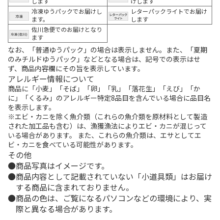
します
けします
冷凍ゆうパックでお届けし
レターパックライトでお届け
ます。
します
佐川急便でのお届けとなり
ます
なお、「普通ゆうパック」の場合は表示しません。また、「夏期
のみチルドゆうパック」などとなる場合は、記号での表示はせ
ず、商品内容欄にその旨を表示しています。
アレルギー情報について
商品に「小麦」「そば」「卵」「乳」「落花生」「えび」「か
に」「くるみ」のアレルギー特定8品目を含んでいる場合に品目名
を表示します。
※エビ・カニを除く魚介類（これらの魚介類を原材料として製造
された加工品も含む）は、漁獲漁法によりエビ・カニが混じって
いる場合があります。 また、これらの魚介類は、エサとしてエ
ビ・カニを食べている可能性があります。
その他
商品写真はイメージです。
商品内容として記載されていない「小道具類」はお届け
する商品に含まれておりません。
商品の色は、ご覧になるパソコンなどの環境により、実
際と異なる場合があります。