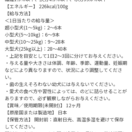
【エネルギー】 226kcal/100g
【給与方法】
＜1日当たりの給与量＞
超小型犬(1～5kg)：2～6本
小型犬(5～10kg)：6～9本
中型犬(10～25kg)：9～28本
大型犬(25kg以上)：28～40本
・上記を目安として1日2～3回に分けてお与えください。
・与える量や大きさは体調、年齢、季節、運動量、妊娠期
などにより異なりますので、状況により調整してくださ
い。
・歯の生えそろわない幼犬には与えないでください。
・愛犬の食べ方や習性によっては、のどに詰らせることが
ありますので、必ず観察しながらお与えください。
【賞味／使用期限(未開封)】 12ヶ月
【原産国または製造地】 日本
【保管方法】 開封前：直射日光、高温多湿を避けて保存
してください。