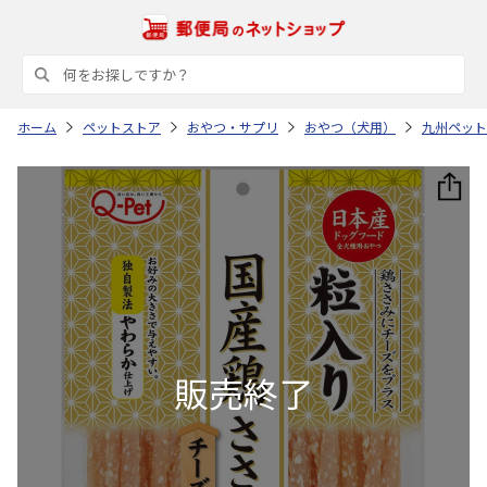
ホーム
ペットストア
おやつ・サプリ
おやつ（犬用）
九州ペット