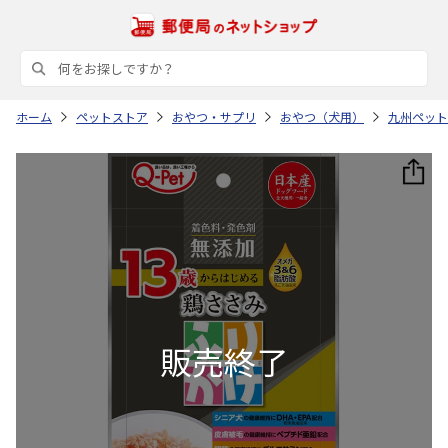
ホーム
ペットストア
おやつ・サプリ
おやつ（犬用）
九州ペット