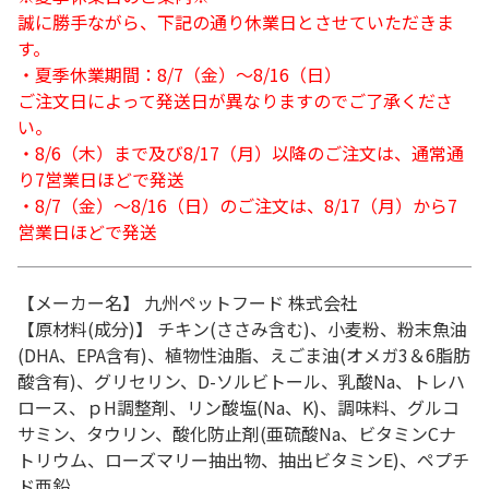
誠に勝手ながら、下記の通り休業日とさせていただきま
す。
・夏季休業期間：8/7（金）～8/16（日）
ご注文日によって発送日が異なりますのでご了承くださ
い。
・8/6（木）まで及び8/17（月）以降のご注文は、通常通
り7営業日ほどで発送
・8/7（金）～8/16（日）のご注文は、8/17（月）から7
営業日ほどで発送
【メーカー名】 九州ペットフード 株式会社
【原材料(成分)】 チキン(ささみ含む)、小麦粉、粉末魚油
(DHA、EPA含有)、植物性油脂、えごま油(オメガ3＆6脂肪
酸含有)、グリセリン、D-ソルビトール、乳酸Na、トレハ
ロース、ｐH調整剤、リン酸塩(Na、K)、調味料、グルコ
サミン、タウリン、酸化防止剤(亜硫酸Na、ビタミンCナ
トリウム、ローズマリー抽出物、抽出ビタミンE)、ペプチ
ド亜鉛