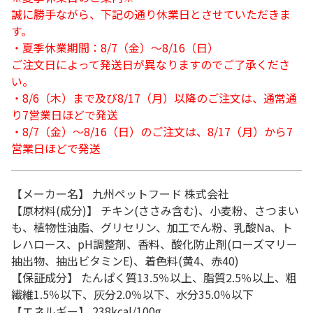
誠に勝手ながら、下記の通り休業日とさせていただきま
す。
・夏季休業期間：8/7（金）～8/16（日）
ご注文日によって発送日が異なりますのでご了承くださ
い。
・8/6（木）まで及び8/17（月）以降のご注文は、通常通
り7営業日ほどで発送
・8/7（金）～8/16（日）のご注文は、8/17（月）から7
営業日ほどで発送
【メーカー名】 九州ペットフード 株式会社
【原材料(成分)】 チキン(ささみ含む)、小麦粉、さつまい
も、植物性油脂、グリセリン、加工でん粉、乳酸Na、ト
レハロース、pH調整剤、香料、酸化防止剤(ローズマリー
抽出物、抽出ビタミンE)、着色料(黄4、赤40)
【保証成分】 たんぱく質13.5％以上、脂質2.5％以上、粗
繊維1.5％以下、灰分2.0％以下、水分35.0％以下
【エネルギー】 238kcal/100g