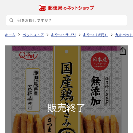
ホーム
ペットストア
おやつ・サプリ
おやつ（犬用）
九州ペット