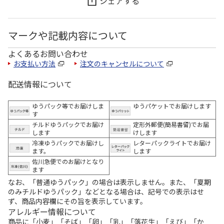
シェアする
マークや記載内容について
よくあるお問い合わせ
お支払い方法
注文のキャンセルについて
配送情報について
ゆうパック等でお届けしま
ゆうパケットでお届けします
す
チルドゆうパックでお届け
定形外郵便(簡易書留)でお届
します
けします
冷凍ゆうパックでお届けし
レターパックライトでお届け
ます。
します
佐川急便でのお届けとなり
ます
なお、「普通ゆうパック」の場合は表示しません。また、「夏期
のみチルドゆうパック」などとなる場合は、記号での表示はせ
ず、商品内容欄にその旨を表示しています。
アレルギー情報について
商品に「小麦」「そば」「卵」「乳」「落花生」「えび」「か