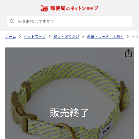
ホーム
ペットストア
散歩・おでかけ
首輪・リード（犬用）
ペテ