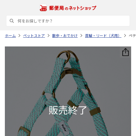
ホーム
ペットストア
散歩・おでかけ
首輪・リード（犬用）
ペテ