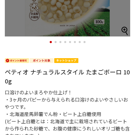
1
2
3
4
5
6
7
8
ペティオ ナチュラルスタイル たまごボーロ 10
0g
口溶けのよいまろやか仕上げ！
・3ヶ月のパピーから与えられる口溶けのよいやさしいお
やつです。
・北海道産馬鈴薯でん粉・ビート上白糖使用
(ビート上白糖とは：北海道で主に栽培されているビート
から作られた砂糖で、お腹の健康にうれしいオリゴ糖も含