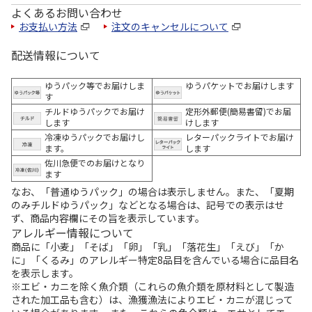
よくあるお問い合わせ
お支払い方法
注文のキャンセルについて
配送情報について
ゆうパック等でお届けしま
ゆうパケットでお届けします
す
チルドゆうパックでお届け
定形外郵便(簡易書留)でお届
します
けします
冷凍ゆうパックでお届けし
レターパックライトでお届け
ます。
します
佐川急便でのお届けとなり
ます
なお、「普通ゆうパック」の場合は表示しません。また、「夏期
のみチルドゆうパック」などとなる場合は、記号での表示はせ
ず、商品内容欄にその旨を表示しています。
アレルギー情報について
商品に「小麦」「そば」「卵」「乳」「落花生」「えび」「か
に」「くるみ」のアレルギー特定8品目を含んでいる場合に品目名
を表示します。
※エビ・カニを除く魚介類（これらの魚介類を原材料として製造
された加工品も含む）は、漁獲漁法によりエビ・カニが混じって