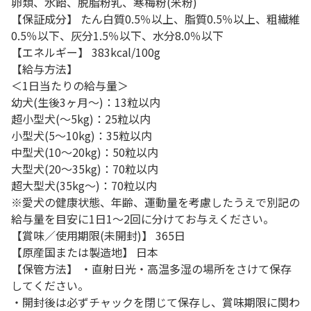
卵類、水飴、脱脂粉乳、寒梅粉(米粉)
【保証成分】 たん白質0.5％以上、脂質0.5％以上、粗繊維
0.5％以下、灰分1.5％以下、水分8.0％以下
【エネルギー】 383kcal/100g
【給与方法】
＜1日当たりの給与量＞
幼犬(生後3ヶ月～)：13粒以内
超小型犬(～5kg)：25粒以内
小型犬(5～10kg)：35粒以内
中型犬(10～20kg)：50粒以内
大型犬(20～35kg)：70粒以内
超大型犬(35kg～)：70粒以内
※愛犬の健康状態、年齢、運動量を考慮したうえで別記の
給与量を目安に1日1～2回に分けてお与えください。
【賞味／使用期限(未開封)】 365日
【原産国または製造地】 日本
【保管方法】 ・直射日光・高温多湿の場所をさけて保存
してください。
・開封後は必ずチャックを閉じて保存し、賞味期限に関わ