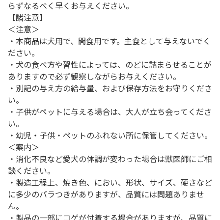
らずなるべく早くお与えください。
【諸注意】
＜注意＞
・本商品は犬用で、間食用です。主食として与えないでく
ださい。
・犬の食べ方や習性によっては、のどに詰まらせることが
ありますので必ず観察しながらお与えください。
・別記の与え方の給与量、および保存方法をお守りくださ
い。
・子供がペットに与える場合は、大人が立ち会ってくださ
い。
・幼児・子供・ペットのふれない所に保管してください。
＜案内＞
・消化不良など愛犬の体調が変わった場合は獣医師にご相
談ください。
・製造工程上、焼き色、におい、形状、サイズ、硬さなど
に多少のバラつきがありますが、品質には問題ありませ
ん。
・製品の一部にコゲが付着する場合がありますが、品質に