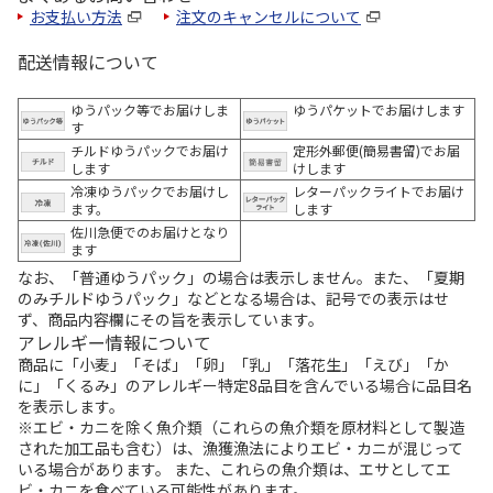
お支払い方法
注文のキャンセルについて
配送情報について
ゆうパック等でお届けしま
ゆうパケットでお届けします
す
チルドゆうパックでお届け
定形外郵便(簡易書留)でお届
します
けします
冷凍ゆうパックでお届けし
レターパックライトでお届け
ます。
します
佐川急便でのお届けとなり
ます
なお、「普通ゆうパック」の場合は表示しません。また、「夏期
のみチルドゆうパック」などとなる場合は、記号での表示はせ
ず、商品内容欄にその旨を表示しています。
アレルギー情報について
商品に「小麦」「そば」「卵」「乳」「落花生」「えび」「か
に」「くるみ」のアレルギー特定8品目を含んでいる場合に品目名
を表示します。
※エビ・カニを除く魚介類（これらの魚介類を原材料として製造
された加工品も含む）は、漁獲漁法によりエビ・カニが混じって
いる場合があります。 また、これらの魚介類は、エサとしてエ
ビ・カニを食べている可能性があります。