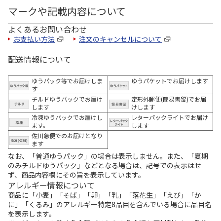
マークや記載内容について
よくあるお問い合わせ
お支払い方法
注文のキャンセルについて
配送情報について
ゆうパック等でお届けしま
ゆうパケットでお届けします
す
チルドゆうパックでお届け
定形外郵便(簡易書留)でお届
します
けします
冷凍ゆうパックでお届けし
レターパックライトでお届け
ます。
します
佐川急便でのお届けとなり
ます
なお、「普通ゆうパック」の場合は表示しません。また、「夏期
のみチルドゆうパック」などとなる場合は、記号での表示はせ
ず、商品内容欄にその旨を表示しています。
アレルギー情報について
商品に「小麦」「そば」「卵」「乳」「落花生」「えび」「か
に」「くるみ」のアレルギー特定8品目を含んでいる場合に品目名
を表示します。