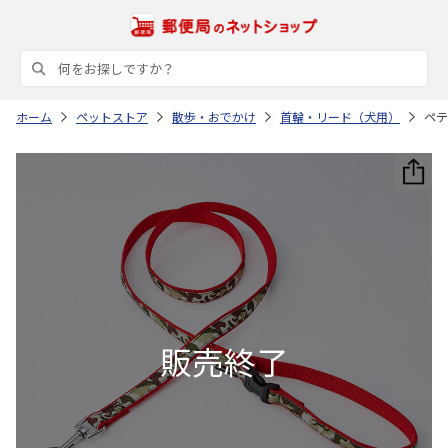
ホーム
ペットストア
散歩・おでかけ
首輪・リード（犬用）
ペテ