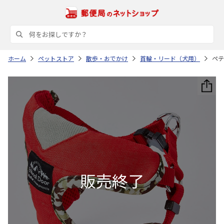
ホーム
ペットストア
散歩・おでかけ
首輪・リード（犬用）
ペテ