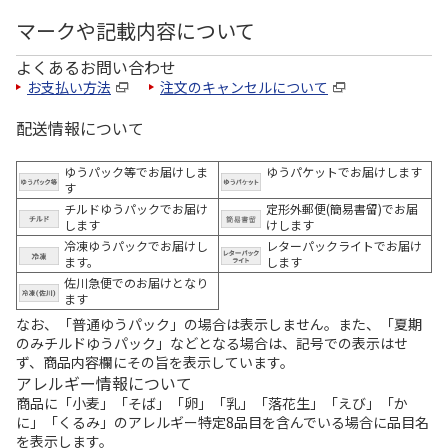
マークや記載内容について
よくあるお問い合わせ
お支払い方法
注文のキャンセルについて
配送情報について
ゆうパック等でお届けしま
ゆうパケットでお届けします
す
チルドゆうパックでお届け
定形外郵便(簡易書留)でお届
します
けします
冷凍ゆうパックでお届けし
レターパックライトでお届け
ます。
します
佐川急便でのお届けとなり
ます
なお、「普通ゆうパック」の場合は表示しません。また、「夏期
のみチルドゆうパック」などとなる場合は、記号での表示はせ
ず、商品内容欄にその旨を表示しています。
アレルギー情報について
商品に「小麦」「そば」「卵」「乳」「落花生」「えび」「か
に」「くるみ」のアレルギー特定8品目を含んでいる場合に品目名
を表示します。