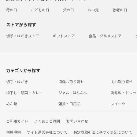
母の日
こどもの日
父の日
お中元
敬老の日
ストアから探す
切手・はがきストア
ギフトストア
食品・グルメストア
カテゴリから探す
切手・はがき
海鮮お取り寄せ
肉お取り寄せ
梅干し・惣菜・カレー
ジャム・はちみつ
調味料・ドレッ
めん類
雑貨・日用品
スイーツ
ご利用ガイド
よくあるご質問
お問い合わせ
利用規約
サイト運営会社について
特定商取引法に基づく表記について