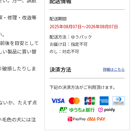
さい。万一、誤飲
配送情報
解・修理・改造等
配送期間
2025年08月07日～2026年08月07日
カムカ
銀のスプーン パウ
ペット線香 虹のか
CIAO 香り立つクラ
ーン
チ 健康に育つ子ね
なた フルーティフ
ンキー ちゅ～る和
い。
配送方法
ゆうパック
ン型 S
こ用 まぐろ・かつ
ローラルの香り
えBOX とりささ
…
おに
…
月前後を目安として
お届け日
指定不可
120円
590円
380円
しい製品に買い替
のし
対応不可
)
(送料別・税込)
(送料別・税込)
(送料別・税込)
り破損したりしま
決済方法
詳細はこちら
下記の決済方法がご利用頂けます。
ないか、たえず点
い毛色の犬には注