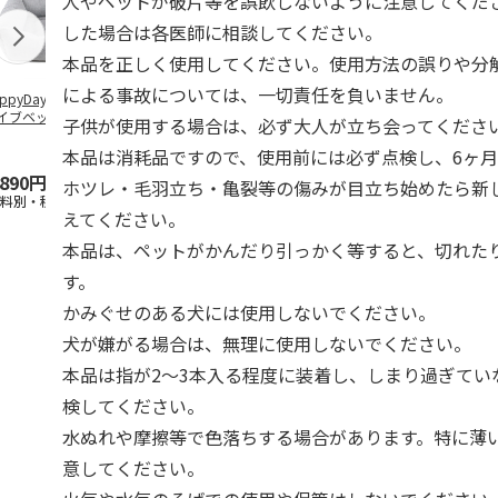
人やペットが破片等を誤飲しないように注意してくだ
した場合は各医師に相談してください。
本品を正しく使用してください。使用方法の誤りや分
による事故については、一切責任を負いません。
ppyDays 2wayド
獣医師開発 ニオイ
デオトイレ 飛び散
無添加良品 
イブベッド グレ
をとる砂専用 猫ト
らない消臭・抗菌サ
ムデンタルコ
子供が使用する場合は、必ず大人が立ち会ってくださ
イレ ナチュラルグ
ンド 4L
ぐるぐるボー
レー
…
本品は消耗品ですので、使用前には必ず点検し、6ヶ
,890円
1,550円
1,320円
470円
ホツレ・毛羽立ち・亀裂等の傷みが目立ち始めたら新
送料別・税込)
(送料別・税込)
(送料別・税込)
(送料別・税込
えてください。
本品は、ペットがかんだり引っかく等すると、切れた
す。
かみぐせのある犬には使用しないでください。
犬が嫌がる場合は、無理に使用しないでください。
本品は指が2～3本入る程度に装着し、しまり過ぎてい
検してください。
水ぬれや摩擦等で色落ちする場合があります。特に薄
意してください。