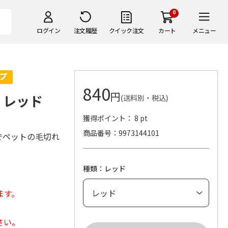
0
ログイン
注文履歴
クイック注文
カート
メニュー
840
円
S レッド
(送料別・税込)
獲得ポイント： 8 pt
商品番号
9973144101
でペットの毛切れ
種類：レッド
ます。
さい。