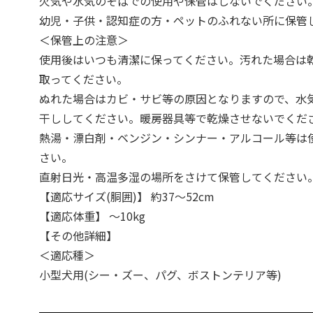
火気や水気のそばでの使用や保管はしないでください
幼児・子供・認知症の方・ペットのふれない所に保管
＜保管上の注意＞
使用後はいつも清潔に保ってください。汚れた場合は
取ってください。
ぬれた場合はカビ・サビ等の原因となりますので、水
干ししてください。暖房器具等で乾燥させないでくだ
熱湯・漂白剤・ベンジン・シンナー・アルコール等は
さい。
直射日光・高温多湿の場所をさけて保管してください
【適応サイズ(胴囲)】 約37～52cm
【適応体重】 ～10kg
【その他詳細】
＜適応種＞
小型犬用(シー・ズー、パグ、ボストンテリア等)