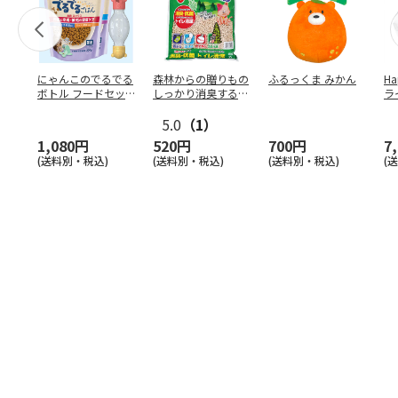
にゃんこのでるでる
森林からの贈りもの
ふるっくま みかん
Ha
ボトル フードセッ
しっかり消臭するひ
ラ
ト
のきの猫砂 7L
ー
5.0
（1）
1,080円
520円
700円
7
(送料別・税込)
(送料別・税込)
(送料別・税込)
(