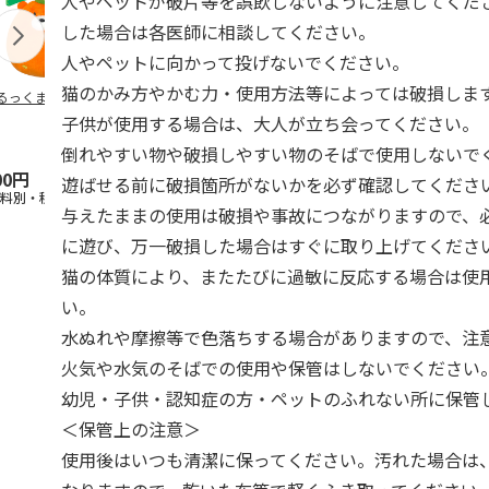
人やペットが破片等を誤飲しないように注意してくだ
した場合は各医師に相談してください。
人やペットに向かって投げないでください。
猫のかみ方やかむ力・使用方法等によっては破損しま
るっくま みかん
デオトイレ 飛び散
獣医師開発 ニオイ
無添加良品 
らない消臭・抗菌サ
をとる砂専用 猫ト
ムデンタルコ
子供が使用する場合は、大人が立ち会ってください。
ンド 4L
イレ ナチュラルグ
ぐるぐるボー
レー
…
倒れやすい物や破損しやすい物のそばで使用しないで
00円
1,320円
1,550円
470円
遊ばせる前に破損箇所がないかを必ず確認してくださ
送料別・税込)
(送料別・税込)
(送料別・税込)
(送料別・税込
与えたままの使用は破損や事故につながりますので、
に遊び、万一破損した場合はすぐに取り上げてくださ
猫の体質により、またたびに過敏に反応する場合は使
い。
水ぬれや摩擦等で色落ちする場合がありますので、注
火気や水気のそばでの使用や保管はしないでください
幼児・子供・認知症の方・ペットのふれない所に保管
＜保管上の注意＞
使用後はいつも清潔に保ってください。汚れた場合は