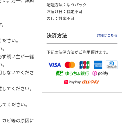
さい。万一、誤飲
配送方法
ゆうパック
お届け日
指定不可
のし
対応不可
す。
カムカ
銀のスプーン パウ
ペット線香 虹のか
CIAO 香り立つクラ
ーン
チ 健康に育つ子ね
なた フルーティフ
ンキー ちゅ～る和
決済方法
ン型 S
こ用 まぐろ・かつ
ローラルの香り
えBOX とりささ
…
詳細はこちら
おに
…
ください。
120円
590円
380円
い。
下記の決済方法がご利用頂けます。
)
(送料別・税込)
(送料別・税込)
(送料別・税込)
必ず飼い主が一緒
い。
用しないでくださ
意してください。
。
してください。
、カビ等の原因に