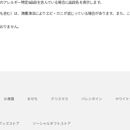
のアレルギー特定8品目を含んでいる場合に品目名を表示します。
も含む）は、漁獲漁法によりエビ・カニが混じっている場合があります。また、こ
おりません。
お歳暮
おせち
クリスマス
バレンタイン
ホワイト
グッズストア
ソーシャルギフトストア