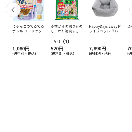
にゃんこのでるでる
森林からの贈りもの
HappyDays 2wayド
ふ
ボトル フードセッ
しっかり消臭するひ
ライブベッド グレ
ト
のきの猫砂 7L
ー
5.0
（1）
1,080円
520円
7,890円
7
(送料別・税込)
(送料別・税込)
(送料別・税込)
(