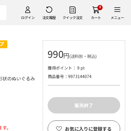
0
ログイン
注文履歴
クイック注文
カート
メニュー
990
円
(送料別・税込)
獲得ポイント： 9 pt
商品番号
9973144074
形状のぬいぐるみ
ます。
お気に入りに登録する