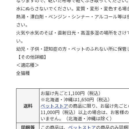
なりますので、乾いた布等で軽くふき取ってください
水にぬらさないでください。変質・変形・変色する場
熱湯・漂白剤・ベンジン・シンナー・アルコール等は
さい。
火気や水気のそば・直射日光・高温多湿の場所をさけ
い。
幼児・子供・認知症の方・ペットのふれない所に保管
【その他詳細】
＜適応種＞
全猫種
お届け先ごと1,100円（税込）
※北海道・沖縄は1,650円（税込）
送料
ペットストア
の商品に限り、お届け先ごと
11,000円（税込）以上の場合は、お客様
いません。（北海道・沖縄は除く）
同梱等
この商品は、
ペットストア
の商品のみ同梱