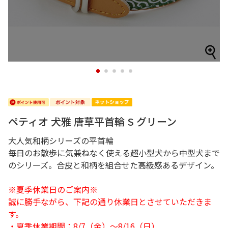
1
2
3
4
5
ペティオ 犬雅 唐草平首輪 S グリーン
大人気和柄シリーズの平首輪
毎日のお散歩に気兼ねなく使える超小型犬から中型犬まで
のシリーズ。合皮と和柄を組合せた高級感あるデザイン。
※夏季休業日のご案内※
誠に勝手ながら、下記の通り休業日とさせていただきま
す。
・夏季休業期間：8/7（金）～8/16（日）