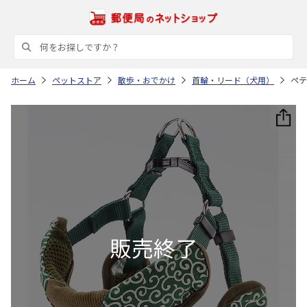
ホーム
ペットストア
散歩・おでかけ
首輪・リード（犬用）
ペテ