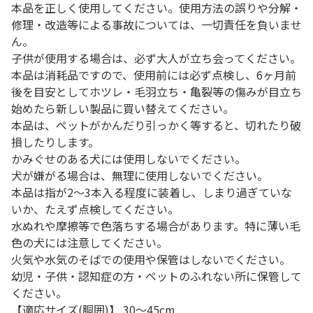
本品を正しく使用してください。使用方法の誤りや分解・
修理・改造等による事故については、一切責任を負いませ
ん。
子供が使用する場合は、必ず大人が立ち会ってください。
本品は消耗品ですので、使用前には必ず点検し、6ヶ月前
後を目安としてホツレ・毛羽立ち・亀裂等の傷みが目立ち
始めたら新しい製品に買い替えてください。
本品は、ペットがかんだり引っかく等すると、切れたり破
損したりします。
かみぐせのある犬には使用しないでください。
犬が嫌がる場合は、無理に使用しないでください。
本品は指が2～3本入る程度に装着し、しまり過ぎていな
いか、たえず点検してください。
水ぬれや摩擦等で色落ちする場合があります。特に薄い毛
色の犬には注意してください。
火気や水気のそばでの使用や保管はしないでください。
幼児・子供・認知症の方・ペットのふれない所に保管して
ください。
【適応サイズ(胴囲)】 30～45cm