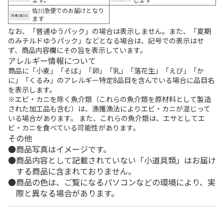
佐川急便でのお届けとなり
ます
なお、「普通ゆうパック」の場合は表示しません。また、「夏期
のみチルドゆうパック」などとなる場合は、記号での表示はせ
ず、商品内容欄にその旨を表示しています。
アレルギー情報について
商品に「小麦」「そば」「卵」「乳」「落花生」「えび」「か
に」「くるみ」のアレルギー特定8品目を含んでいる場合に品目名
を表示します。
※エビ・カニを除く魚介類（これらの魚介類を原材料として製造
された加工品も含む）は、漁獲漁法によりエビ・カニが混じって
いる場合があります。 また、これらの魚介類は、エサとしてエ
ビ・カニを食べている可能性があります。
その他
商品写真はイメージです。
商品内容として記載されていない「小道具類」はお届け
する商品に含まれておりません。
商品の色は、ご覧になるパソコンなどの環境により、実
際と異なる場合があります。