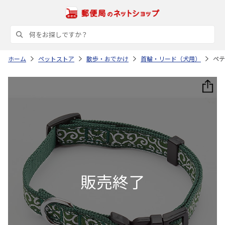
ホーム
ペットストア
散歩・おでかけ
首輪・リード（犬用）
ペテ