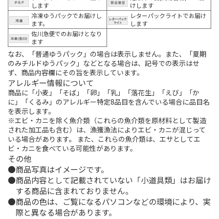
します
けします
冷凍ゆうパックでお届けし
レターパックライトでお届け
ます。
します
佐川急便でのお届けとなり
ます
なお、「普通ゆうパック」の場合は表示しません。また、「夏期
のみチルドゆうパック」などとなる場合は、記号での表示はせ
ず、商品内容欄にその旨を表示しています。
アレルギー情報について
商品に「小麦」「そば」「卵」「乳」「落花生」「えび」「か
に」「くるみ」のアレルギー特定8品目を含んでいる場合に品目名
を表示します。
※エビ・カニを除く魚介類（これらの魚介類を原材料として製造
された加工品も含む）は、漁獲漁法によりエビ・カニが混じって
いる場合があります。 また、これらの魚介類は、エサとしてエ
ビ・カニを食べている可能性があります。
その他
商品写真はイメージです。
商品内容として記載されていない「小道具類」はお届け
する商品に含まれておりません。
商品の色は、ご覧になるパソコンなどの環境により、実
際と異なる場合があります。