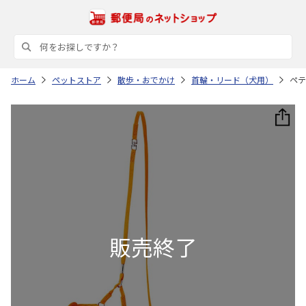
ホーム
ペットストア
散歩・おでかけ
首輪・リード（犬用）
ペテ