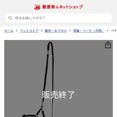
ホーム
ペットストア
散歩・おでかけ
首輪・リード（犬用）
ペテ