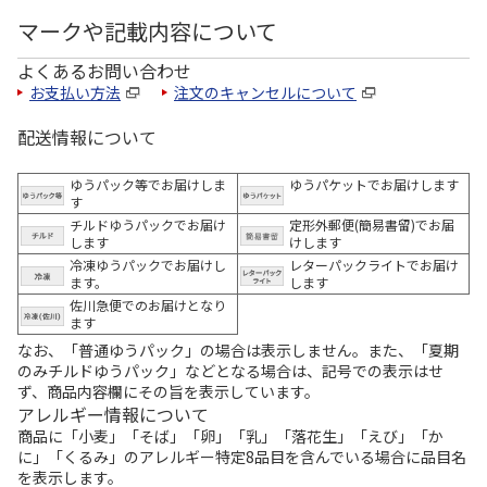
マークや記載内容について
よくあるお問い合わせ
お支払い方法
注文のキャンセルについて
配送情報について
ゆうパック等でお届けしま
ゆうパケットでお届けします
す
チルドゆうパックでお届け
定形外郵便(簡易書留)でお届
します
けします
冷凍ゆうパックでお届けし
レターパックライトでお届け
ます。
します
佐川急便でのお届けとなり
ます
なお、「普通ゆうパック」の場合は表示しません。また、「夏期
のみチルドゆうパック」などとなる場合は、記号での表示はせ
ず、商品内容欄にその旨を表示しています。
アレルギー情報について
商品に「小麦」「そば」「卵」「乳」「落花生」「えび」「か
に」「くるみ」のアレルギー特定8品目を含んでいる場合に品目名
を表示します。