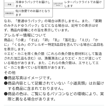
冷凍ゆうパックでお届けし
レターパックライトでお届け
ます。
します
佐川急便でのお届けとなり
ます
なお、「普通ゆうパック」の場合は表示しません。また、「夏期
のみチルドゆうパック」などとなる場合は、記号での表示はせ
ず、商品内容欄にその旨を表示しています。
アレルギー情報について
商品に「小麦」「そば」「卵」「乳」「落花生」「えび」「か
に」「くるみ」のアレルギー特定8品目を含んでいる場合に品目名
を表示します。
※エビ・カニを除く魚介類（これらの魚介類を原材料として製造
された加工品も含む）は、漁獲漁法によりエビ・カニが混じって
いる場合があります。 また、これらの魚介類は、エサとしてエ
ビ・カニを食べている可能性があります。
その他
商品写真はイメージです。
商品内容として記載されていない「小道具類」はお届け
する商品に含まれておりません。
商品の色は、ご覧になるパソコンなどの環境により、実
際と異なる場合があります。