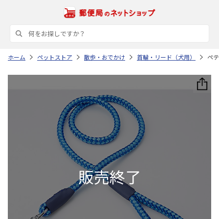
ホーム
ペットストア
散歩・おでかけ
首輪・リード（犬用）
ペテ