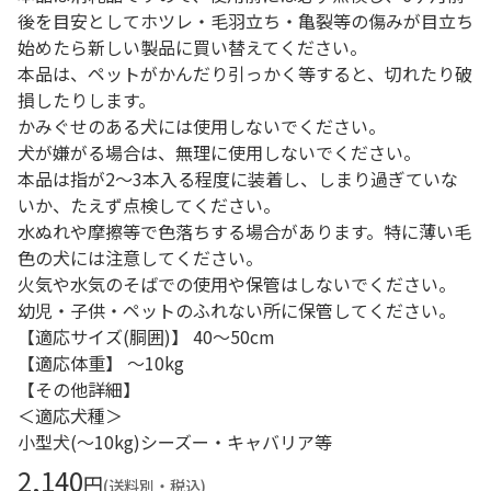
後を目安としてホツレ・毛羽立ち・亀裂等の傷みが目立ち
始めたら新しい製品に買い替えてください。
本品は、ペットがかんだり引っかく等すると、切れたり破
損したりします。
かみぐせのある犬には使用しないでください。
犬が嫌がる場合は、無理に使用しないでください。
本品は指が2～3本入る程度に装着し、しまり過ぎていな
いか、たえず点検してください。
水ぬれや摩擦等で色落ちする場合があります。特に薄い毛
色の犬には注意してください。
火気や水気のそばでの使用や保管はしないでください。
幼児・子供・ペットのふれない所に保管してください。
【適応サイズ(胴囲)】 40～50cm
【適応体重】 ～10kg
【その他詳細】
＜適応犬種＞
小型犬(～10kg)シーズー・キャバリア等
2,140
円
(送料別・税込)