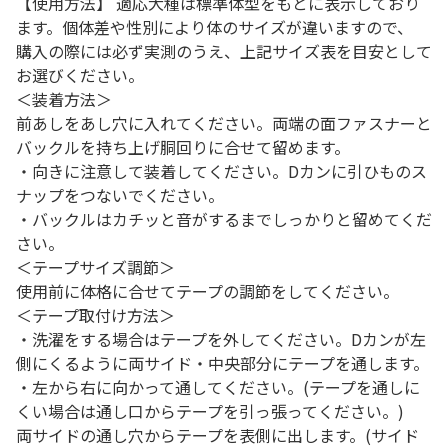
【使用方法】 適応犬種は標準体型をもとに表示しており
ます。個体差や性別により体のサイズが違いますので、
購入の際には必ず実測のうえ、上記サイズ表を目安として
お選びください。
＜装着方法＞
前あしをあし穴に入れてください。両端の面ファスナーと
バックルを持ち上げ胴回りに合せて留めます。
・向きに注意して装着してください。Dカンに引ひものス
ナップをつないでください。
・バックルはカチッと音がするまでしっかりと留めてくだ
さい。
＜テープサイズ調節＞
使用前に体格に合せてテープの調節をしてください。
＜テープ取付け方法＞
・洗濯をする場合はテープを外してください。Dカンが左
側にくるように両サイド・中央部分にテープを通します。
・左から右に向かって通してください。(テープを通しに
くい場合は通し口からテープを引っ張ってください。)
両サイドの通し穴からテープを表側に出します。(サイド