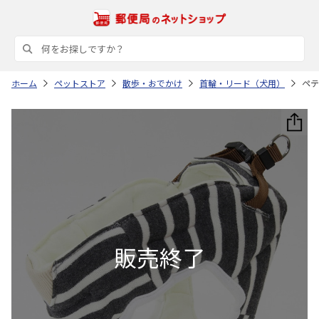
ホーム
ペットストア
散歩・おでかけ
首輪・リード（犬用）
ペテ