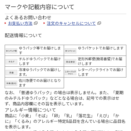
マークや記載内容について
よくあるお問い合わせ
お支払い方法
注文のキャンセルについて
配送情報について
ゆうパック等でお届けしま
ゆうパケットでお届けします
す
チルドゆうパックでお届け
定形外郵便(簡易書留)でお届
します
けします
冷凍ゆうパックでお届けし
レターパックライトでお届け
ます。
します
佐川急便でのお届けとなり
ます
なお、「普通ゆうパック」の場合は表示しません。また、「夏期
のみチルドゆうパック」などとなる場合は、記号での表示はせ
ず、商品内容欄にその旨を表示しています。
アレルギー情報について
商品に「小麦」「そば」「卵」「乳」「落花生」「えび」「か
に」「くるみ」のアレルギー特定8品目を含んでいる場合に品目名
を表示します。