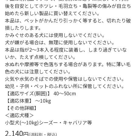
後を目安としてホツレ・毛羽立ち・亀裂等の傷みが目立ち
始めたら新しい製品に買い替えてください。
本品は、ペットがかんだり引っかく等すると、切れたり破
損したりします。
かみぐせのある犬には使用しないでください。
犬が嫌がる場合は、無理に使用しないでください。
本品は指が2～3本入る程度に装着し、しまり過ぎていな
いか、たえず点検してください。
水ぬれや摩擦等で色落ちする場合があります。特に薄い毛
色の犬には注意してください。
火気や水気のそばでの使用や保管はしないでください。
幼児・子供・ペットのふれない所に保管してください。
【適応サイズ(胴囲)】 40～50cm
【適応体重】 ～10kg
【その他詳細】
＜適応犬種＞
小型犬(～10kg)シーズー・キャバリア等
2,140
円
(送料別・税込)