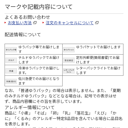
マークや記載内容について
よくあるお問い合わせ
お支払い方法
注文のキャンセルについて
配送情報について
ゆうパック等でお届けしま
ゆうパケットでお届けします
す
チルドゆうパックでお届け
定形外郵便(簡易書留)でお届
します
けします
冷凍ゆうパックでお届けし
レターパックライトでお届け
ます。
します
佐川急便でのお届けとなり
ます
なお、「普通ゆうパック」の場合は表示しません。また、「夏期
のみチルドゆうパック」などとなる場合は、記号での表示はせ
ず、商品内容欄にその旨を表示しています。
アレルギー情報について
商品に「小麦」「そば」「卵」「乳」「落花生」「えび」「か
に」「くるみ」のアレルギー特定8品目を含んでいる場合に品目名
を表示します。