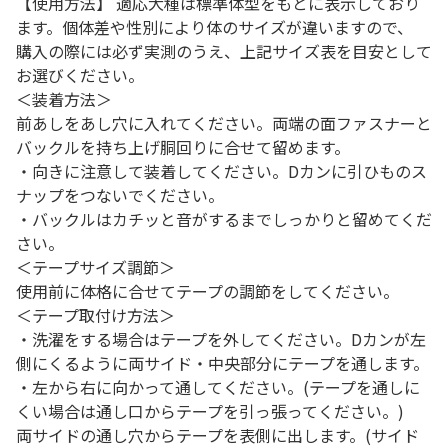
【使用方法】 適応犬種は標準体型をもとに表示しており
ます。個体差や性別により体のサイズが違いますので、
購入の際には必ず実測のうえ、上記サイズ表を目安として
お選びください。
＜装着方法＞
前あしをあし穴に入れてください。両端の面ファスナーと
バックルを持ち上げ胴回りに合せて留めます。
・向きに注意して装着してください。Dカンに引ひものス
ナップをつないでください。
・バックルはカチッと音がするまでしっかりと留めてくだ
さい。
＜テープサイズ調節＞
使用前に体格に合せてテープの調節をしてください。
＜テープ取付け方法＞
・洗濯をする場合はテープを外してください。Dカンが左
側にくるように両サイド・中央部分にテープを通します。
・左から右に向かって通してください。(テープを通しに
くい場合は通し口からテープを引っ張ってください。)
両サイドの通し穴からテープを表側に出します。(サイド