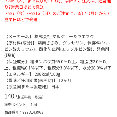
・8/6（木）まで及び8/17（月）以降のご注文は、通常通
り7営業日ほどで発送
・8/7（金）～8/16（日）のご注文は、8/17（月）から7
営業日ほどで発送
【メーカー名】 株式会社 マルジョー＆ウエフク
【原材料(成分)】 鶏肉ささみ、グリセリン、保存料(ソル
ビン酸カリウム)、酸化防止剤(エリソルビン酸)、発色剤
(硝精)
【保証成分】 粗タンパク質65.0％以上、粗脂肪2.0％以
上、粗繊維0.1％以下、粗灰分3.8％以下、水分28.0％以下
【エネルギー】 298kcal/100g
【賞味／使用期限(未開封)】 12ヶ月
【原産国または製造地】 日本
140
円
(送料別・税込)
獲得ポイント： 1 pt
商品番号
9973143963