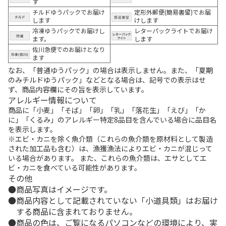
す
チルドゆうパックでお届け
定形外郵便(簡易書留)でお届
します
けします
冷凍ゆうパックでお届けし
レターパックライトでお届け
ます。
します
佐川急便でのお届けとなり
ます
なお、「普通ゆうパック」の場合は表示しません。また、「夏期
のみチルドゆうパック」などとなる場合は、記号での表示はせ
ず、商品内容欄にその旨を表示しています。
アレルギー情報について
商品に「小麦」「そば」「卵」「乳」「落花生」「えび」「か
に」「くるみ」のアレルギー特定8品目を含んでいる場合に品目名
を表示します。
※エビ・カニを除く魚介類（これらの魚介類を原材料として製造
された加工品も含む）は、漁獲漁法によりエビ・カニが混じって
いる場合があります。 また、これらの魚介類は、エサとしてエ
ビ・カニを食べている可能性があります。
その他
商品写真はイメージです。
商品内容として記載されていない「小道具類」はお届け
する商品に含まれておりません。
商品の色は、ご覧になるパソコンなどの環境により、実