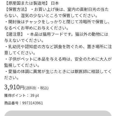
【原産国または製造地】 日本
【保管方法】 ・お買い上げ後は、室内の直射日光の当た
らない、湿気の少ないところで保管してください。
・開封後はチャックをしっかりと閉じて冷暗所で保管し、
なるべくお早めにお与えください。
【諸注意】 ・本品は猫用フードです。猫以外の動物には
与えないでください。
・乳幼児や認知症の方など誤食を防ぐため、置き場所に注
意してください。
・子供がペットに本品を与える時は、安全のために大人が
監視してください。
・愛猫の体調に異常が生じたときには獣医師に相談してく
ださい。
3,910
円
(送料別・税込)
獲得ポイント： 39 pt
商品番号
9973143961