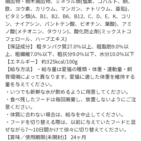
抽出物・樹木抽出物、ミネラル類(塩素、コバルト、銅、
鉄、ヨウ素、カリウム、マンガン、ナトリウム、亜鉛)、
ビタミン類(A、B1、B2、B6、B12、C、D、E、K、コリ
ン、ナイアシン、パントテン酸、ビオチン、葉酸)、アミ
ノ酸(メチオニン、タウリン)、酸化防止剤(ミックストコ
フェロール、ハーブエキス)
【保証成分】 粗タンパク質27.0％以上、粗脂肪9.0％以
上、粗繊維7.0％以下、粗灰分9.0％以下、水分10.0％以下
【エネルギー】 約325kcal/100g
【給与方法】 ・給与量は愛猫の種類・体重・運動量・飼
育環境によって異なります。愛猫に適した体重を維持する
量を与えてください。
・いつでも新鮮な水が飲めるように用意してください。
・食べ残したフードは毎回廃棄し、放置しないようにご注
意ください。
・体質に合わない場合は、給与を中止してください。
・フードを切り替える際は、以前に与えていたフードと混
ぜながら7～10日間かけて徐々に切り替えてください。
【賞味／使用期限(未開封)】 24ヶ月