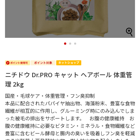
1
2
3
ニチドウ Dr.PRO キャット ヘアボール 体重管
理 2kg
国産・毛球ケア・体重管理・フン臭抑制
本品に配合されたパパイヤ抽出物、海藻粉末、豊富な食物
繊維が相互的に作用し、グルーミング時にのみ込んでしま
った被毛の排出をサポートします。 お腹の健康維持 お
腹の健康維持に必要なビタミン・ミネラル・食物繊維など
豊富に含むビール酵母と腸内の臭いを吸着しフン臭を軽減