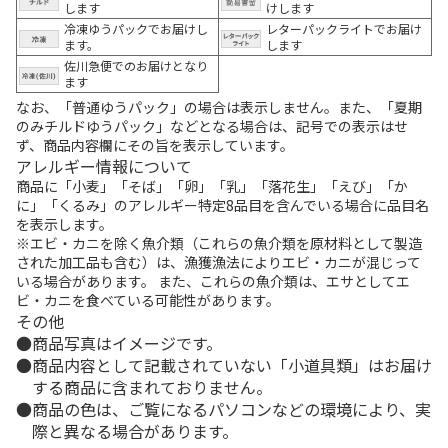
します
けします
冷凍ゆうパックでお届けし
レターパックライトでお届け
ます。
します
佐川急便でのお届けとなり
ます
なお、「普通ゆうパック」の場合は表示しません。また、「夏期
のみチルドゆうパック」などとなる場合は、記号での表示はせ
ず、商品内容欄にその旨を表示しています。
アレルギー情報について
商品に「小麦」「そば」「卵」「乳」「落花生」「えび」「か
に」「くるみ」のアレルギー特定8品目を含んでいる場合に品目名
を表示します。
※エビ・カニを除く魚介類（これらの魚介類を原材料として製造
された加工品も含む）は、漁獲漁法によりエビ・カニが混じって
いる場合があります。 また、これらの魚介類は、エサとしてエ
ビ・カニを食べている可能性があります。
その他
商品写真はイメージです。
商品内容として記載されていない「小道具類」はお届け
する商品に含まれておりません。
商品の色は、ご覧になるパソコンなどの環境により、実
際と異なる場合があります。