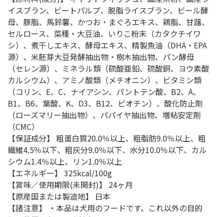
イスブラン、ビートパルプ、脱脂ライスブラン、ビール酵
母、豚脂、馬鈴薯、かつお・まぐろエキス、鶏脂、甘藷、
セルロース、菜種・大豆油、いりこ粉末（カタクチイワ
シ）、煮干しエキス、酵母エキス、精製魚油（DHA・EPA
源）、米胚芽大豆発酵抽出物・樹木抽出物、パン酵母
（セレン源）、ミネラル類（硫酸亜鉛、硫酸銅、ヨウ素酸
カルシウム）、アミノ酸類（メチオニン）、ビタミン類
（コリン、E、C、ナイアシン、パントテン酸、B2、A、
B1、B6、葉酸、K、D3、B12、ビオチン）、酸化防止剤
（ローズマリー抽出物）、パパイヤ抽出物、増粘安定剤
（CMC）
【保証成分】 粗蛋白質20.0％以上、粗脂肪9.0％以上、粗
繊維4.5％以下、粗灰分9.0％以下、水分10.0％以下、カル
シウム1.4％以上、リン1.0％以上
【エネルギー】 325kcal/100g
【賞味／使用期限(未開封)】 24ヶ月
【原産国または製造地】 日本
【諸注意】 ・本品は犬用のフードです。これ以外の目的