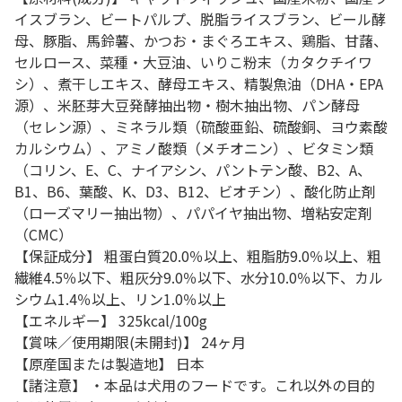
イスブラン、ビートパルプ、脱脂ライスブラン、ビール酵
母、豚脂、馬鈴薯、かつお・まぐろエキス、鶏脂、甘藷、
セルロース、菜種・大豆油、いりこ粉末（カタクチイワ
シ）、煮干しエキス、酵母エキス、精製魚油（DHA・EPA
源）、米胚芽大豆発酵抽出物・樹木抽出物、パン酵母
（セレン源）、ミネラル類（硫酸亜鉛、硫酸銅、ヨウ素酸
カルシウム）、アミノ酸類（メチオニン）、ビタミン類
（コリン、E、C、ナイアシン、パントテン酸、B2、A、
B1、B6、葉酸、K、D3、B12、ビオチン）、酸化防止剤
（ローズマリー抽出物）、パパイヤ抽出物、増粘安定剤
（CMC）
【保証成分】 粗蛋白質20.0％以上、粗脂肪9.0％以上、粗
繊維4.5％以下、粗灰分9.0％以下、水分10.0％以下、カル
シウム1.4％以上、リン1.0％以上
【エネルギー】 325kcal/100g
【賞味／使用期限(未開封)】 24ヶ月
【原産国または製造地】 日本
【諸注意】 ・本品は犬用のフードです。これ以外の目的