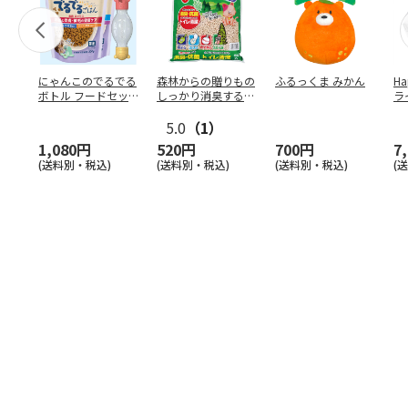
にゃんこのでるでる
森林からの贈りもの
ふるっくま みかん
Ha
ボトル フードセッ
しっかり消臭するひ
ラ
ト
のきの猫砂 7L
ー
5.0
（1）
1,080円
520円
700円
7
(送料別・税込)
(送料別・税込)
(送料別・税込)
(