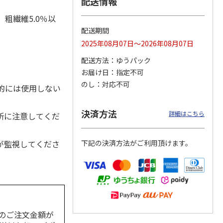
配送情報
、粗繊維5.0％以
配送期間
2025年08月07日～2026年08月07日
カムカ
銀のスプーン パウ
ペット線香 虹のか
CIAO 香り立つクラ
ーン
チ 健康に育つ子ね
なた フルーティフ
ンキー ちゅ～る和
配送方法
ゆうパック
ン型 S
こ用 まぐろ・かつ
ローラルの香り
えBOX とりささ
…
おに
…
お届け日
指定不可
120円
590円
380円
のし
対応不可
的には使用しない
)
(送料別・税込)
(送料別・税込)
(送料別・税込)
決済方法
詳細はこちら
所に注意してくだ
が監視してくださ
下記の決済方法がご利用頂けます。
のご注文金額が