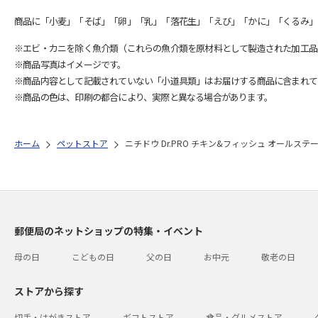
商品に「小麦」「そば」「卵」「乳」「落花生」「えび」「かに」「くるみ」
※エビ・カニを除く魚介類（これらの魚介類を原材料として製造された加工品
※商品写真はイメージです。
※商品内容として記載されていない「小道具類」はお届けする商品に含まれて
※商品の色は、印刷の都合により、実際と異なる場合があります。
ホーム
ペットストア
ニチドウ Dr.PRO チキン&フィッシュ オールステージ
郵便局のネットショップの特集・イベント
母の日
こどもの日
父の日
お中元
敬老の日
ストアから探す
切手・はがきストア
ギフトストア
食品・グルメストア