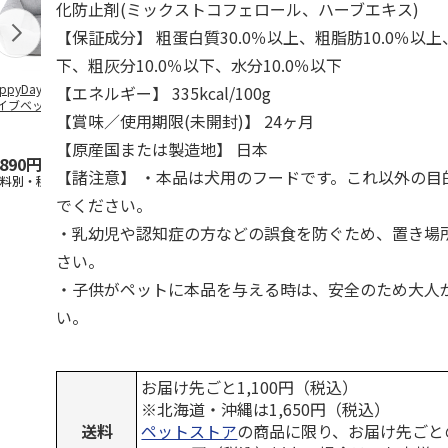
化防止剤(ミックストコフェロール、ハーブエキス)
【保証成分】 粗蛋白質30.0％以上、粗脂肪10.0％以上
下、粗灰分10.0％以下、水分10.0％以下
ppyDays 2wayド
獣医師開発 ニオイ
デオトイレ 飛び散
無添加良品 
【エネルギー】 335kcal/100g
イブベッド グレ
をとる砂専用 猫ト
らない消臭・抗菌サ
ムデンタルコ
【賞味／使用期限(未開封)】 24ヶ月
イレ ナチュラルグ
ンド 4L
ぐるぐるボー
レー
…
【原産国または製造地】 日本
,890円
1,550円
1,320円
470円
【諸注意】 ・本品は犬用のフードです。これ以外の目
送料別・税込)
(送料別・税込)
(送料別・税込)
(送料別・税込
でください。
・乳幼児や認知症の方などの誤食を防ぐため、置き場
さい。
・子供がペットに本品を与える時は、安全のため大人
い。
お届け先ごと1,100円（税込）
※北海道・沖縄は1,650円（税込）
送料
ペットストア
の商品に限り、お届け先ごと