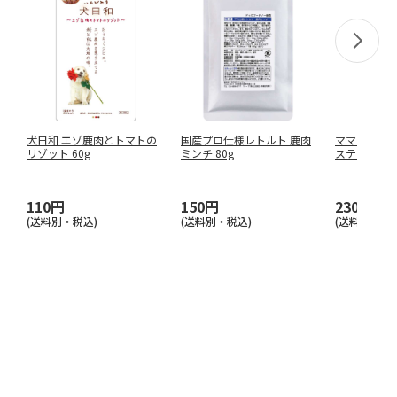
犬日和 エゾ鹿肉とトマトの
国産プロ仕様レトルト 鹿肉
ママラブパピ
リゾット 60g
ミンチ 80g
スティック 4
110円
150円
230円
(送料別・税込)
(送料別・税込)
(送料別・税込