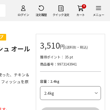
0
ログイン
注文履歴
クイック注文
カート
メニュー
3,510
円
シュ オール
(送料別・税込)
獲得ポイント： 35 pt
商品番号
9973143941
使った、チキン＆
。フィッシュを原
容量：2.4kg
ます。