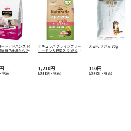
コートアドバンス 腎
ナチュラハ グレインフリー
犬日和 ささみ 80g
維持 7歳頃から 2.5
サーモン＆野菜入り 成犬用
小
…
0円
1,210円
110円
・税込)
(送料別・税込)
(送料別・税込)