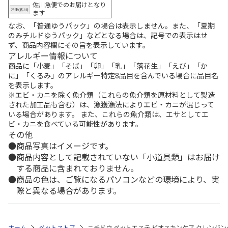
佐川急便でのお届けとなり
ます
なお、「普通ゆうパック」の場合は表示しません。また、「夏期
のみチルドゆうパック」などとなる場合は、記号での表示はせ
ず、商品内容欄にその旨を表示しています。
アレルギー情報について
商品に「小麦」「そば」「卵」「乳」「落花生」「えび」「か
に」「くるみ」のアレルギー特定8品目を含んでいる場合に品目名
を表示します。
※エビ・カニを除く魚介類（これらの魚介類を原材料として製造
された加工品も含む）は、漁獲漁法によりエビ・カニが混じって
いる場合があります。 また、これらの魚介類は、エサとしてエ
ビ・カニを食べている可能性があります。
その他
商品写真はイメージです。
商品内容として記載されていない「小道具類」はお届け
する商品に含まれておりません。
商品の色は、ご覧になるパソコンなどの環境により、実
際と異なる場合があります。
ホーム
ペットストア
ニチドウ ペットエステ ビオスキンケア クレンジング猫