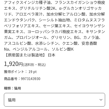
アフィクスインジカ種子油、フランスカイガンショウ樹皮
エキス、グリチルリチン酸2K、α-グルカンオリゴサッカ
リド、アロエベラ液汁、加水分解ヒアルロン酸、加水分解
エンドウタンパク、シーシルト抽出物、ミロタムヌスフラ
ベリフォリアエキス、セージ葉エキス、セイヨウサンザシ
果実エキス、ヨーロッパシラカバ樹皮エキス、キサンタン
ガム、プロパンジオール、グリセリン、BG、カノラ油、
アスコルビン酸、水添レシチン、クエン酸、安息香酸
Na、ベンジルアルコール、ソルビン酸K
【原産国または製造地】 日本
1,920
円
(送料別・税込)
獲得ポイント： 19 pt
商品番号
9973143930
種類：猫用