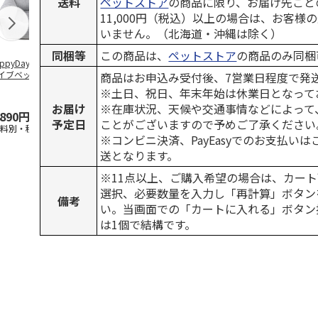
送料
ペットストア
の商品に限り、お届け先ごと
11,000円（税込）以上の場合は、お客様
いません。（北海道・沖縄は除く）
同梱等
この商品は、
ペットストア
の商品のみ同梱
ppyDays 2wayド
獣医師開発 ニオイ
デオトイレ 飛び散
無添加良品 
イブベッド グレ
をとる砂専用 猫ト
らない消臭・抗菌サ
ムデンタルコ
商品はお申込み受付後、7営業日程度で発
イレ ナチュラルグ
ンド 4L
ぐるぐるボー
※土日、祝日、年末年始は休業日となって
レー
…
お届け
※在庫状況、天候や交通事情などによって
,890円
1,550円
1,320円
470円
予定日
ことがございますので予めご了承ください
送料別・税込)
(送料別・税込)
(送料別・税込)
(送料別・税込
※コンビニ決済、PayEasyでのお支払い
送となります。
※11点以上、ご購入希望の場合は、カート
選択、必要数量を入力し「再計算」ボタン
備考
い。当画面での「カートに入れる」ボタン
は1個で結構です。