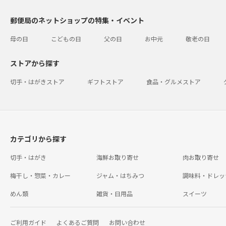
郵便局のネットショップの特集・イベント
母の日
こどもの日
父の日
お中元
敬老の日
ストアから探す
切手・はがきストア
ギフトストア
食品・グルメストア
カテゴリから探す
切手・はがき
海鮮お取り寄せ
肉お取り寄せ
梅干し・惣菜・カレー
ジャム・はちみつ
調味料・ドレッ
めん類
雑貨・日用品
スイーツ
ご利用ガイド
よくあるご質問
お問い合わせ