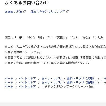
よくあるお問い合わせ
お支払い方法
注文のキャンセルについて
商品に「小麦」「そば」「卵」「乳」「落花生」「えび」「かに」「くるみ」
※エビ・カニを除く魚介類（これらの魚介類を原材料として製造された加工品
※商品写真はイメージです。
※商品内容として記載されていない「小道具類」はお届けする商品に含まれて
※商品の色は、印刷の都合により、実際と異なる場合があります。
ホーム
ペットストア
おやつ・サプリ
飲料・サプリ（犬用）
ニ
ホーム
ペットストア
おやつ・サプリ
飲料・サプリ（猫用）
ニチ
ホーム
ペットストア
ニチドウ Dr.PRO プラーククリーン 45ml