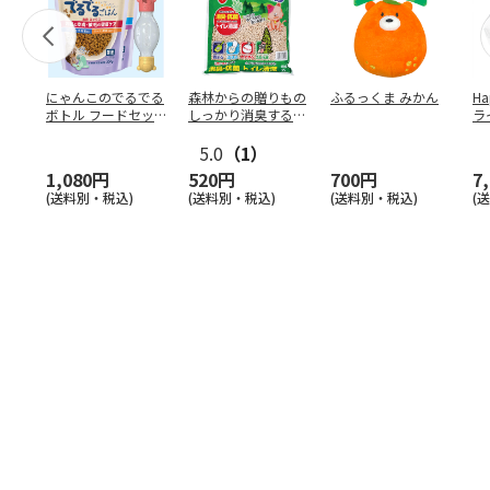
にゃんこのでるでる
森林からの贈りもの
ふるっくま みかん
Ha
ボトル フードセッ
しっかり消臭するひ
ラ
ト
のきの猫砂 7L
ー
5.0
（1）
1,080円
520円
700円
7
(送料別・税込)
(送料別・税込)
(送料別・税込)
(