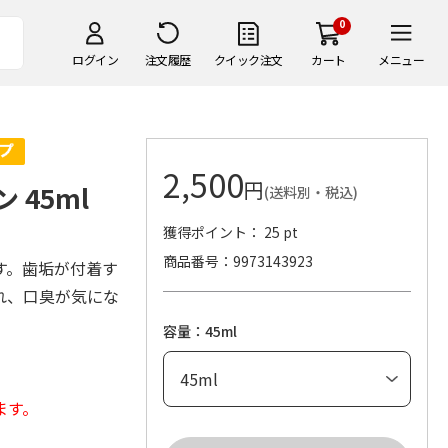
0
ログイン
注文履歴
クイック注文
カート
メニュー
2,500
円
 45ml
(送料別・税込)
獲得ポイント： 25 pt
商品番号
9973143923
す。歯垢が付着す
れ、口臭が気にな
容量：45ml
ます。