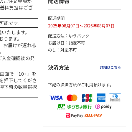
配送情報
のご注文金額が
の送料負担はござ
配送期間
可能です。
2025年08月07日～2026年08月07日
カムカ
銀のスプーン パウ
ペット線香 虹のか
CIAO 香り立つクラ
ーン
チ 健康に育つ子ね
なた フルーティフ
ンキー ちゅ～る和
送いたします。
配送方法
ゆうパック
ン型 S
こ用 まぐろ・かつ
ローラルの香り
えBOX とりささ
…
おります。
おに
…
お届け日
指定不可
、お届けが遅れる
120円
590円
380円
のし
対応不可
。
)
(送料別・税込)
(送料別・税込)
(送料別・税込)
はご入金確認後の発
決済方法
詳細はこちら
画面で「10+」を
を押下してくださ
下記の決済方法がご利用頂けます。
押下時の数量選択