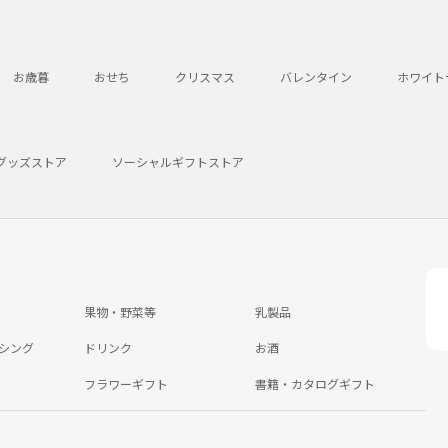
お歳暮
おせち
クリスマス
バレンタイン
ホワイト
グッズストア
ソーシャルギフトストア
果物・野菜等
乳製品
シング
ドリンク
お酒
フラワーギフト
書籍・カタログギフト