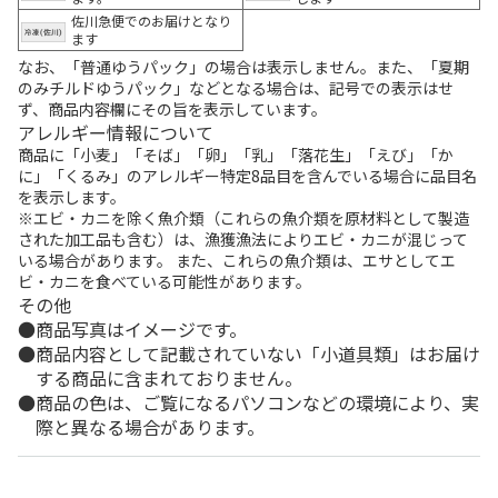
佐川急便でのお届けとなり
ます
なお、「普通ゆうパック」の場合は表示しません。また、「夏期
のみチルドゆうパック」などとなる場合は、記号での表示はせ
ず、商品内容欄にその旨を表示しています。
アレルギー情報について
商品に「小麦」「そば」「卵」「乳」「落花生」「えび」「か
に」「くるみ」のアレルギー特定8品目を含んでいる場合に品目名
を表示します。
※エビ・カニを除く魚介類（これらの魚介類を原材料として製造
された加工品も含む）は、漁獲漁法によりエビ・カニが混じって
いる場合があります。 また、これらの魚介類は、エサとしてエ
ビ・カニを食べている可能性があります。
その他
商品写真はイメージです。
商品内容として記載されていない「小道具類」はお届け
する商品に含まれておりません。
商品の色は、ご覧になるパソコンなどの環境により、実
際と異なる場合があります。