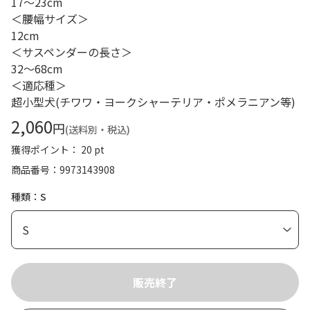
17～23cm
＜腰幅サイズ＞
12cm
＜サスペンダーの長さ＞
32～68cm
＜適応種＞
超小型犬(チワワ・ヨークシャーテリア・ポメラニアン等)
2,060
円
(送料別・税込)
獲得ポイント： 20 pt
商品番号
9973143908
種類：S