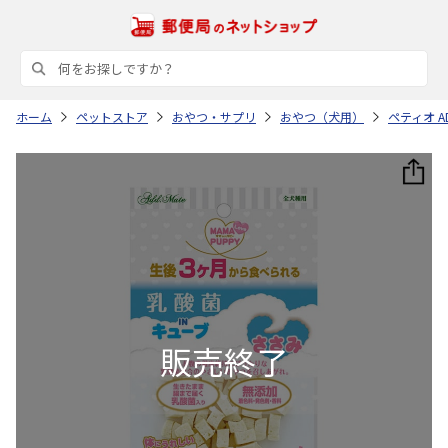
ホーム
ペットストア
おやつ・サプリ
おやつ（犬用）
ペティオ A