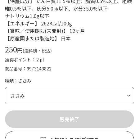
【保証成分】 たん白質11.5％以上、脂質0.5％以上、粗繊
維0.5％以下、灰分5.0％以下、水分35.0％以下
ナトリウム1.0g以下
【エネルギー】 262Kcal/100g
【賞味／使用期限(未開封)】 12ヶ月
【原産国または製造地】 日本
250
円
(送料別・税込)
獲得ポイント： 2 pt
商品番号
9973143822
種類：ささみ