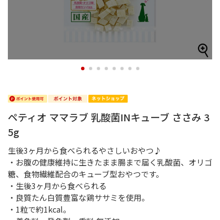
1
2
3
4
5
6
7
8
ペティオ ママラブ 乳酸菌INキューブ ささみ 3
5g
生後3ヶ月から食べられるやさしいおやつ♪
・お腹の健康維持に生きたまま腸まで届く乳酸菌、オリゴ
糖、食物繊維配合のキューブ型おやつです。
・生後3ヶ月から食べられる
・良質たん白質豊富な鶏ササミを使用。
・1粒で約1kcal。