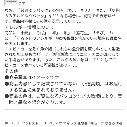
ます
なお、「普通ゆうパック」の場合は表示しません。また、「夏期
のみチルドゆうパック」などとなる場合は、記号での表示はせ
ず、商品内容欄にその旨を表示しています。
アレルギー情報について
商品に「小麦」「そば」「卵」「乳」「落花生」「えび」「か
に」「くるみ」のアレルギー特定8品目を含んでいる場合に品目名
を表示します。
※エビ・カニを除く魚介類（これらの魚介類を原材料として製造
された加工品も含む）は、漁獲漁法によりエビ・カニが混じって
いる場合があります。 また、これらの魚介類は、エサとしてエ
ビ・カニを食べている可能性があります。
その他
商品写真はイメージです。
商品内容として記載されていない「小道具類」はお届け
する商品に含まれておりません。
商品の色は、ご覧になるパソコンなどの環境により、実
際と異なる場合があります。
ホーム
ペットストア
ペティオ ママラブ 乳酸菌INキューブ ささみ 35g