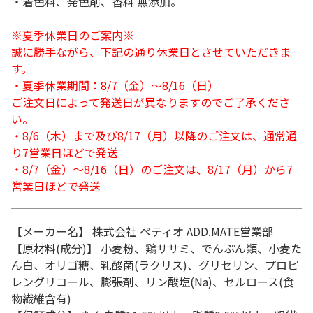
・着色料、発色剤、香料 無添加。
※夏季休業日のご案内※
誠に勝手ながら、下記の通り休業日とさせていただきま
す。
・夏季休業期間：8/7（金）～8/16（日）
ご注文日によって発送日が異なりますのでご了承くださ
い。
・8/6（木）まで及び8/17（月）以降のご注文は、通常通
り7営業日ほどで発送
・8/7（金）～8/16（日）のご注文は、8/17（月）から7
営業日ほどで発送
【メーカー名】 株式会社 ペティオ ADD.MATE営業部
【原材料(成分)】 小麦粉、鶏ササミ、でんぷん類、小麦た
ん白、オリゴ糖、乳酸菌(ラクリス)、グリセリン、プロピ
レングリコール、膨張剤、リン酸塩(Na)、セルロース(食
物繊維含有)