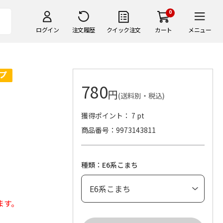
0
ログイン
注文履歴
クイック注文
カート
メニュー
780
円
(送料別・税込)
獲得ポイント： 7 pt
商品番号
9973143811
種類：E6系こまち
ます。