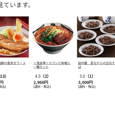
見ています。
焼豚の喜多方ラーメ
＜鬼金棒＞カラシビ味噌ら
田中屋 昔ながらの出石そ
ー麺セット
ば
13）
4.5
（2）
5.0
（1）
0円
2,960円
3,000円
税込)
(送料・税込)
(送料・税込)