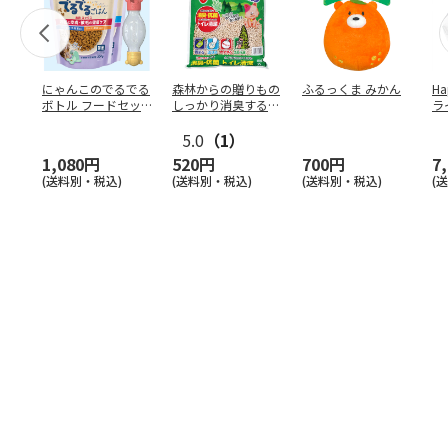
にゃんこのでるでる
森林からの贈りもの
ふるっくま みかん
Ha
ボトル フードセッ
しっかり消臭するひ
ラ
ト
のきの猫砂 7L
ー
5.0
（1）
1,080円
520円
700円
7
(送料別・税込)
(送料別・税込)
(送料別・税込)
(