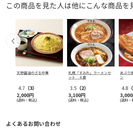
この商品を見た人は他にこんな商品を
天野醤油のざる中華
札幌「すみれ」ラーメンセ
あぶり
ット ４食
ン
4.7
（3）
3.5
（2）
4.8
（
2,000円
3,100円
3,00
(送料・税込)
(送料・税込)
(送料・
よくあるお問い合わせ