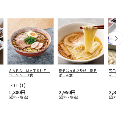
ＳＡＢＡ ＭＡＴＳＵＥ
塩そばまえだ監修 塩そ
五色そうめ
ラーメン ３食
ば ４食
あごだしつ
3.0
（1）
1,300円
2,950円
2,800円
(送料・税込)
(送料・税込)
(送料・税込)