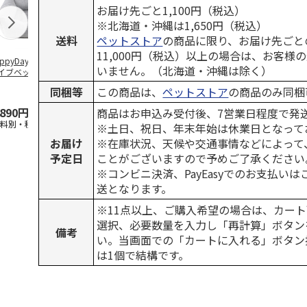
お届け先ごと1,100円（税込）
※北海道・沖縄は1,650円（税込）
送料
ペットストア
の商品に限り、お届け先ごと
11,000円（税込）以上の場合は、お客様
ppyDays 2wayド
獣医師開発 ニオイ
デオトイレ 飛び散
無添加良品 
いません。（北海道・沖縄は除く）
イブベッド グレ
をとる砂専用 猫ト
らない消臭・抗菌サ
ムデンタルコ
イレ ナチュラルグ
ンド 4L
ぐるぐるボー
同梱等
この商品は、
ペットストア
の商品のみ同梱
レー
…
,890円
1,550円
1,320円
470円
商品はお申込み受付後、7営業日程度で発
送料別・税込)
(送料別・税込)
(送料別・税込)
(送料別・税込
※土日、祝日、年末年始は休業日となって
お届け
※在庫状況、天候や交通事情などによって
予定日
ことがございますので予めご了承ください
※コンビニ決済、PayEasyでのお支払い
送となります。
※11点以上、ご購入希望の場合は、カート
選択、必要数量を入力し「再計算」ボタン
備考
い。当画面での「カートに入れる」ボタン
は1個で結構です。