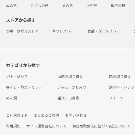
母の日
こどもの日
父の日
お中元
敬老の日
ストアから探す
切手・はがきストア
ギフトストア
食品・グルメストア
カテゴリから探す
切手・はがき
海鮮お取り寄せ
肉お取り寄せ
梅干し・惣菜・カレー
ジャム・はちみつ
調味料・ドレッ
めん類
雑貨・日用品
スイーツ
ご利用ガイド
よくあるご質問
お問い合わせ
利用規約
サイト運営会社について
特定商取引法に基づく表記について