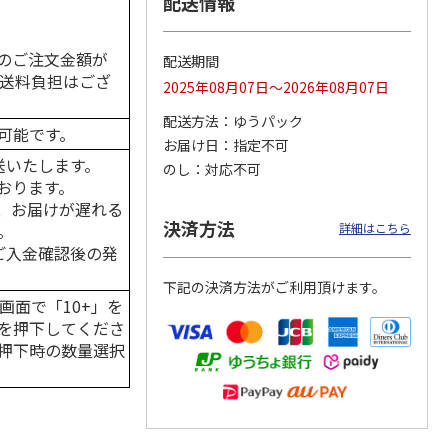
配送情報
のご注文金額が
配送期間
の送料負担はござ
2025年08月07日～2026年08月07日
カムカ
銀のスプーン パウ
ペット線香 虹のか
CIAO 香り立つクラ
ーン
チ 健康に育つ子ね
なた フルーティフ
ンキー ちゅ～る和
配送方法
ゆうパック
ン型 S
こ用 まぐろ・かつ
ローラルの香り
えBOX とりささ
…
可能です。
おに
…
お届け日
指定不可
120円
590円
380円
送いたします。
のし
対応不可
)
(送料別・税込)
(送料別・税込)
(送料別・税込)
おります。
、お届けが遅れる
決済方法
。
詳細はこちら
はご入金確認後の発
下記の決済方法がご利用頂けます。
画面で「10+」を
を押下してくださ
押下時の数量選択