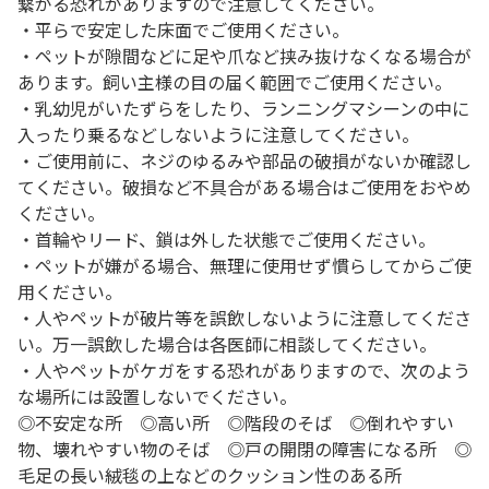
繋がる恐れがありますので注意してください。
・平らで安定した床面でご使用ください。
・ペットが隙間などに足や爪など挟み抜けなくなる場合が
あります。飼い主様の目の届く範囲でご使用ください。
・乳幼児がいたずらをしたり、ランニングマシーンの中に
入ったり乗るなどしないように注意してください。
・ご使用前に、ネジのゆるみや部品の破損がないか確認し
てください。破損など不具合がある場合はご使用をおやめ
ください。
・首輪やリード、鎖は外した状態でご使用ください。
・ペットが嫌がる場合、無理に使用せず慣らしてからご使
用ください。
・人やペットが破片等を誤飲しないように注意してくださ
い。万一誤飲した場合は各医師に相談してください。
・人やペットがケガをする恐れがありますので、次のよう
な場所には設置しないでください。
◎不安定な所 ◎高い所 ◎階段のそば ◎倒れやすい
物、壊れやすい物のそば ◎戸の開閉の障害になる所 ◎
毛足の長い絨毯の上などのクッション性のある所