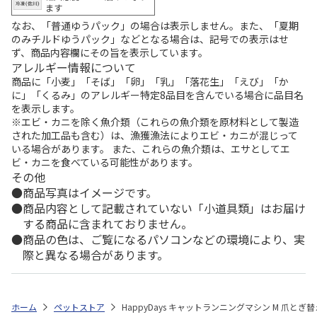
ます
なお、「普通ゆうパック」の場合は表示しません。また、「夏期
のみチルドゆうパック」などとなる場合は、記号での表示はせ
ず、商品内容欄にその旨を表示しています。
アレルギー情報について
商品に「小麦」「そば」「卵」「乳」「落花生」「えび」「か
に」「くるみ」のアレルギー特定8品目を含んでいる場合に品目名
を表示します。
※エビ・カニを除く魚介類（これらの魚介類を原材料として製造
された加工品も含む）は、漁獲漁法によりエビ・カニが混じって
いる場合があります。 また、これらの魚介類は、エサとしてエ
ビ・カニを食べている可能性があります。
その他
商品写真はイメージです。
商品内容として記載されていない「小道具類」はお届け
する商品に含まれておりません。
商品の色は、ご覧になるパソコンなどの環境により、実
際と異なる場合があります。
ホーム
ペットストア
HappyDays キャットランニングマシン M 爪とぎ替