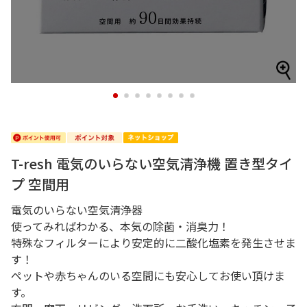
1
2
3
4
5
6
7
8
T-resh 電気のいらない空気清浄機 置き型タイ
プ 空間用
電気のいらない空気清浄器
使ってみればわかる、本気の除菌・消臭力！
特殊なフィルターにより安定的に二酸化塩素を発生させま
す！
ペットや赤ちゃんのいる空間にも安心してお使い頂けま
す。