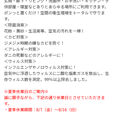
玄関・廊下・リビング・洗面所・お手洗い・キッチン・子
供部屋・寝室などありとあらゆる場所にご利用できます。
ポンっと置くだけ！空間の衛生環境をトータルで守りま
す。
＜除菌消臭＞
花粉・黄砂・生活臭等、空気の汚れを一掃！
＜カビ対策＞
ジメジメ時期の嫌なカビを防ぐ！
＜アレルギー対策＞
ダニの死骸などのアレルギーに！
＜ウィルス対策＞
インフルエンザやノロウィルス対策に！
空気中に浮遊したウィルスに二酸化塩素ガスを放出し、生
存ウィルス数を測定。99％以上除去しました。
※夏季休業日のご案内※
誠に勝手ながら、下記の通り休業日とさせていただきま
す。
・夏季休業期間：8/7（金）～8/16（日）