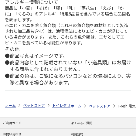
アレルギー情報について
商品に「小麦」「そば」「卵」「乳」「落花生」「えび」「か
に」「くるみ」のアレルギー特定8品目を含んでいる場合に品目名
を表示します。
※エビ・カニを除く魚介類（これらの魚介類を原材料として製造
された加工品も含む）は、漁獲漁法によりエビ・カニが混じって
いる場合があります。 また、これらの魚介類は、エサとしてエ
ビ・カニを食べている可能性があります。
その他
商品写真はイメージです。
商品内容として記載されていない「小道具類」はお届け
する商品に含まれておりません。
商品の色は、ご覧になるパソコンなどの環境により、実
際と異なる場合があります。
ホーム
ペットストア
トイレタリー
除菌消臭グッズ（猫用）
T-
ホーム
ペットストア
T-resh
ご利用ガイド
よくあるご質問
お問い合わせ
利用規約