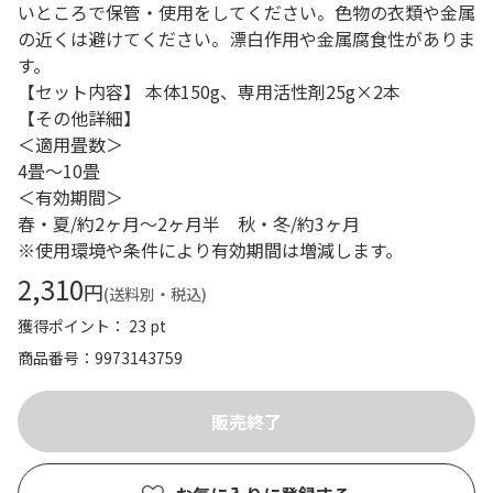
いところで保管・使用をしてください。色物の衣類や金属
の近くは避けてください。漂白作用や金属腐食性がありま
す。
【セット内容】 本体150g、専用活性剤25g×2本
【その他詳細】
＜適用畳数＞
4畳～10畳
＜有効期間＞
春・夏/約2ヶ月～2ヶ月半 秋・冬/約3ヶ月
※使用環境や条件により有効期間は増減します。
2,310
円
(送料別・税込)
獲得ポイント： 23 pt
商品番号
9973143759