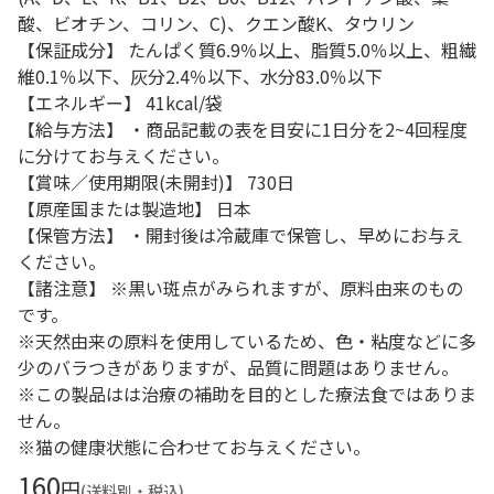
酸、ビオチン、コリン、C)、クエン酸K、タウリン
【保証成分】 たんぱく質6.9％以上、脂質5.0％以上、粗繊
維0.1％以下、灰分2.4％以下、水分83.0％以下
【エネルギー】 41kcal/袋
【給与方法】 ・商品記載の表を目安に1日分を2~4回程度
に分けてお与えください。
【賞味／使用期限(未開封)】 730日
【原産国または製造地】 日本
【保管方法】 ・開封後は冷蔵庫で保管し、早めにお与え
ください。
【諸注意】 ※黒い斑点がみられますが、原料由来のもの
です。
※天然由来の原料を使用しているため、色・粘度などに多
少のバラつきがありますが、品質に問題はありません。
※この製品はは治療の補助を目的とした療法食ではありま
せん。
※猫の健康状態に合わせてお与えください。
160
円
(送料別・税込)