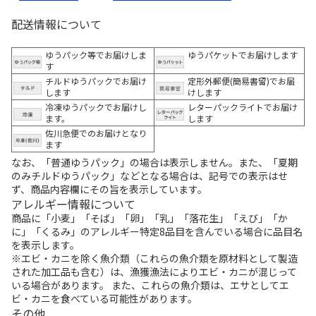
配送情報について
ゆうパック等でお届けしま
ゆうパケットでお届けします
す
チルドゆうパックでお届け
定形外郵便(簡易書留)でお届
します
けします
冷凍ゆうパックでお届けし
レターパックライトでお届け
ます。
します
佐川急便でのお届けとなり
ます
なお、「普通ゆうパック」の場合は表示しません。また、「夏期
のみチルドゆうパック」などとなる場合は、記号での表示はせ
ず、商品内容欄にその旨を表示しています。
アレルギー情報について
商品に「小麦」「そば」「卵」「乳」「落花生」「えび」「か
に」「くるみ」のアレルギー特定8品目を含んでいる場合に品目名
を表示します。
※エビ・カニを除く魚介類（これらの魚介類を原材料として製造
された加工品も含む）は、漁獲漁法によりエビ・カニが混じって
いる場合があります。 また、これらの魚介類は、エサとしてエ
ビ・カニを食べている可能性があります。
その他