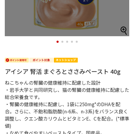
1
2
3
4
5
アイシア 腎活 まぐろとささみペースト 40g
ねこちゃんの腎臓の健康維持に配慮した設計
・岩手大学と共同研究し、猫の腎臓の健康維持に配慮した
総合栄養食です。
・腎臓の健康維持に配慮し、1袋に250mg*のDHAを配
合。さらに、不飽和脂肪酸(n-6系、n-3系)をバランス良く
調整し、クエン酸カリウムとビタミンE、Cを配合。(*標準
値)
・なめて食べやすいペーストタイプ。国産品。