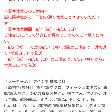
※夏季休業日のご案内※
誠に勝手ながら、下記の通り休業日とさせていただきま
す。
・夏季休業期間：8/7（金）～8/16（日）
ご注文日によって発送日が異なりますのでご了承くださ
い。
・8/6（木）まで及び8/17（月）以降のご注文は、通常通
り7営業日ほどで発送
・8/7（金）～8/16（日）のご注文は、8/17（月）から7
営業日ほどで発送
【メーカー名】 アイシア 株式会社
【原材料(成分)】 魚介類(マグロ、フィッシュエキス)、油
脂類(大豆油、DHA含有精製魚油)、鶏ささみ、でん粉、オ
リゴ糖、乾燥酵母、ミネラル類(Ca、P、K、Cl、Fe、
Cu、Mn、Zn、I)、増粘安定剤(増粘多糖類)、ビタミン類
(A、D、E、K、B1、B2、B6、B12、パントテン酸、葉