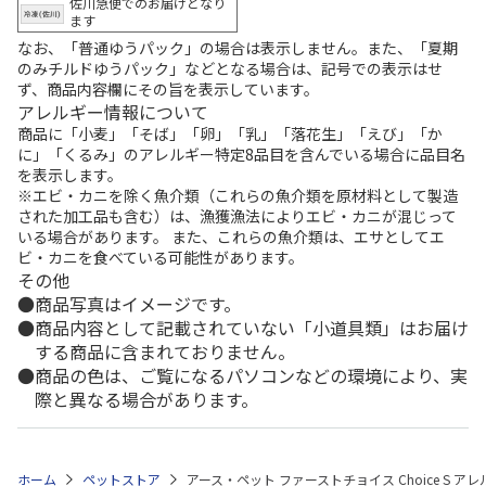
佐川急便でのお届けとなり
ます
なお、「普通ゆうパック」の場合は表示しません。また、「夏期
のみチルドゆうパック」などとなる場合は、記号での表示はせ
ず、商品内容欄にその旨を表示しています。
アレルギー情報について
商品に「小麦」「そば」「卵」「乳」「落花生」「えび」「か
に」「くるみ」のアレルギー特定8品目を含んでいる場合に品目名
を表示します。
※エビ・カニを除く魚介類（これらの魚介類を原材料として製造
された加工品も含む）は、漁獲漁法によりエビ・カニが混じって
いる場合があります。 また、これらの魚介類は、エサとしてエ
ビ・カニを食べている可能性があります。
その他
商品写真はイメージです。
商品内容として記載されていない「小道具類」はお届け
する商品に含まれておりません。
商品の色は、ご覧になるパソコンなどの環境により、実
際と異なる場合があります。
ホーム
ペットストア
アース・ペット ファーストチョイス Choice S アレ