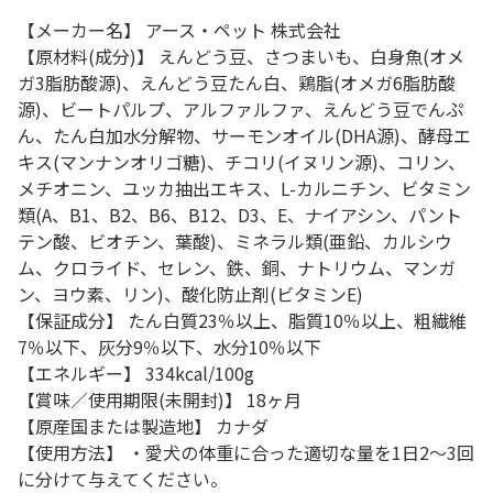
【メーカー名】 アース・ペット 株式会社
【原材料(成分)】 えんどう豆、さつまいも、白身魚(オメ
ガ3脂肪酸源)、えんどう豆たん白、鶏脂(オメガ6脂肪酸
源)、ビートパルプ、アルファルファ、えんどう豆でんぷ
ん、たん白加水分解物、サーモンオイル(DHA源)、酵母エ
キス(マンナンオリゴ糖)、チコリ(イヌリン源)、コリン、
メチオニン、ユッカ抽出エキス、L-カルニチン、ビタミン
類(A、B1、B2、B6、B12、D3、E、ナイアシン、パント
テン酸、ビオチン、葉酸)、ミネラル類(亜鉛、カルシウ
ム、クロライド、セレン、鉄、銅、ナトリウム、マンガ
ン、ヨウ素、リン)、酸化防止剤(ビタミンE)
【保証成分】 たん白質23％以上、脂質10％以上、粗繊維
7％以下、灰分9％以下、水分10％以下
【エネルギー】 334kcal/100g
【賞味／使用期限(未開封)】 18ヶ月
【原産国または製造地】 カナダ
【使用方法】 ・愛犬の体重に合った適切な量を1日2～3回
に分けて与えてください。