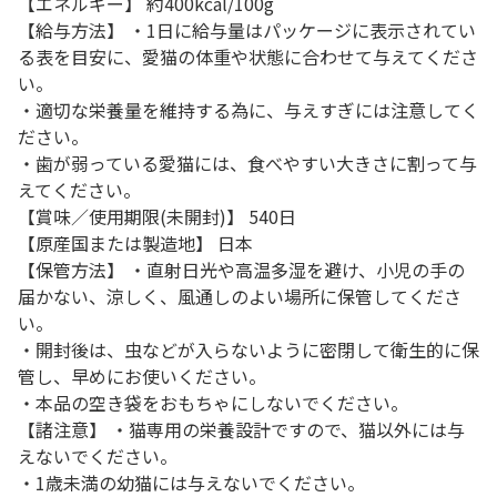
【エネルギー】 約400kcal/100g
【給与方法】 ・1日に給与量はパッケージに表示されてい
る表を目安に、愛猫の体重や状態に合わせて与えてくださ
い。
・適切な栄養量を維持する為に、与えすぎには注意してく
ださい。
・歯が弱っている愛猫には、食べやすい大きさに割って与
えてください。
【賞味／使用期限(未開封)】 540日
【原産国または製造地】 日本
【保管方法】 ・直射日光や高温多湿を避け、小児の手の
届かない、涼しく、風通しのよい場所に保管してくださ
い。
・開封後は、虫などが入らないように密閉して衛生的に保
管し、早めにお使いください。
・本品の空き袋をおもちゃにしないでください。
【諸注意】 ・猫専用の栄養設計ですので、猫以外には与
えないでください。
・1歳未満の幼猫には与えないでください。