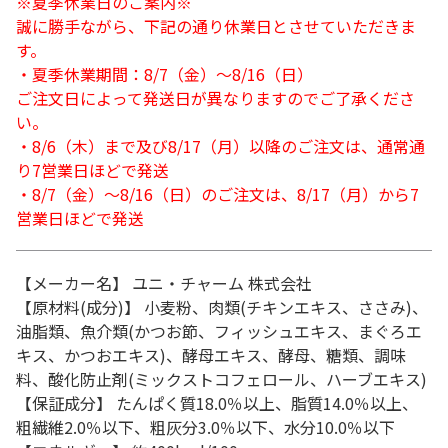
※夏季休業日のご案内※
誠に勝手ながら、下記の通り休業日とさせていただきま
す。
・夏季休業期間：8/7（金）～8/16（日）
ご注文日によって発送日が異なりますのでご了承くださ
い。
・8/6（木）まで及び8/17（月）以降のご注文は、通常通
り7営業日ほどで発送
・8/7（金）～8/16（日）のご注文は、8/17（月）から7
営業日ほどで発送
【メーカー名】 ユニ・チャーム 株式会社
【原材料(成分)】 小麦粉、肉類(チキンエキス、ささみ)、
油脂類、魚介類(かつお節、フィッシュエキス、まぐろエ
キス、かつおエキス)、酵母エキス、酵母、糖類、調味
料、酸化防止剤(ミックストコフェロール、ハーブエキス)
【保証成分】 たんぱく質18.0％以上、脂質14.0％以上、
粗繊維2.0％以下、粗灰分3.0％以下、水分10.0％以下