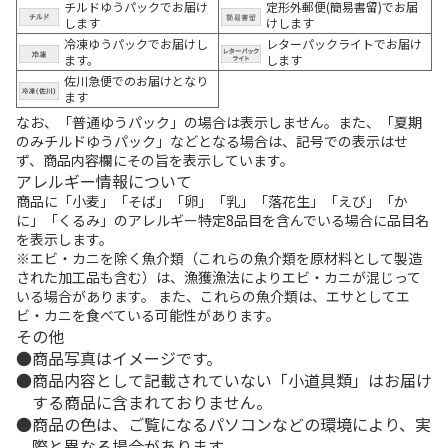
チルドゆうパックでお届け
定形外郵便(簡易書留)でお届
します
けします
冷凍ゆうパックでお届けし
レターパックライトでお届け
ます。
します
佐川急便でのお届けとなり
ます
なお、「普通ゆうパック」の場合は表示しません。また、「夏期
のみチルドゆうパック」などとなる場合は、記号での表示はせ
ず、商品内容欄にその旨を表示しています。
アレルギー情報について
商品に「小麦」「そば」「卵」「乳」「落花生」「えび」「か
に」「くるみ」のアレルギー特定8品目を含んでいる場合に品目名
を表示します。
※エビ・カニを除く魚介類（これらの魚介類を原材料として製造
された加工品も含む）は、漁獲漁法によりエビ・カニが混じって
いる場合があります。 また、これらの魚介類は、エサとしてエ
ビ・カニを食べている可能性があります。
その他
商品写真はイメージです。
商品内容として記載されていない「小道具類」はお届け
する商品に含まれておりません。
商品の色は、ご覧になるパソコンなどの環境により、実
際と異なる場合があります。