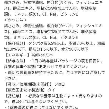
鶏ささみ、植物性油脂、魚介類(まぐろ、フィッシュエキ
ス)、酵母エキス、増粘安定剤(加工でん粉、増粘多糖
類)、ミネラル類(Ca、Cl、Na)、ビタミンE
＜かつお味＞
鶏ささみ、植物性油脂、魚介類(かつお、フィッシュエキ
ス)、酵母エキス、増粘安定剤(加工でん粉、増粘多糖
類)、ミネラル類(Ca、Cl、Na)、ビタミンE
【保証成分】 タンパク質6.5％以上、脂質2.0％以上、粗繊
維1.0％以下、粗灰分1.5％以下、水分90.0％以下
【エネルギー】 約6kcal/1本
【給与方法】 ・1日の給与量はパッケージの表を目安に、
愛猫の体重や状態にああわせて与えてください。
・適切な栄養量を維持するために、与えすぎには注意して
下さい。
【賞味／使用期限(未開封)】 540日
【原産国または製造地】 タイ
【諸注意】 ・必要な栄養素は生物によって異なりますの
で、猫以外には与えないでください。
・1歳未満の幼猫には与えないでください。