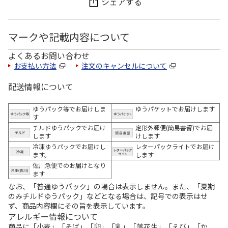
シェアする
マークや記載内容について
よくあるお問い合わせ
お支払い方法
注文のキャンセルについて
配送情報について
ゆうパック等でお届けしま
ゆうパケットでお届けします
す
チルドゆうパックでお届け
定形外郵便(簡易書留)でお届
します
けします
冷凍ゆうパックでお届けし
レターパックライトでお届け
ます。
します
佐川急便でのお届けとなり
ます
なお、「普通ゆうパック」の場合は表示しません。また、「夏期
のみチルドゆうパック」などとなる場合は、記号での表示はせ
ず、商品内容欄にその旨を表示しています。
アレルギー情報について
商品に「小麦」「そば」「卵」「乳」「落花生」「えび」「か