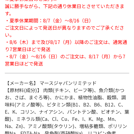
誠に勝手ながら、下記の通り休業日とさせていただきま
す。
・夏季休業期間：8/7（金）～8/16（日）
ご注文日によって発送日が異なりますのでご了承くださ
い。
・8/6（木）まで及び8/17（月）以降のご注文は、通常通
り7営業日ほどで発送
・8/7（金）～8/16（日）のご注文は、8/17（月）から7
営業日ほどで発送
【メーカー名】 マースジャパンリミテッド
【原材料(成分)】 肉類(チキン、ビーフ等)、魚介類(かつ
お、さば、まぐろ等)、かにかま、植物性油脂、穀類、調
味料(アミノ酸等)、ビタミン類(B1、B2、B6、B12、C、
E、K、コリン、ナイアシン、パントテン酸、ビオチン、葉
酸)、ミネラル類(Ca、Cl、Cu、Fe、I、K、Mg、Mn、
Na、Zn)、アミノ酸類(タウリン)、増粘多糖類、ポリリン
酸Na、EDTA-Na、発色剤(亜硝酸Na)、リコピン色素