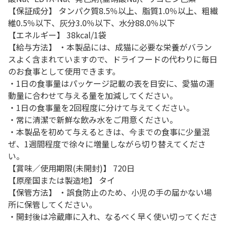
【保証成分】 タンパク質8.5％以上、脂質1.0％以上、粗繊
維0.5％以下、灰分3.0％以下、水分88.0％以下
【エネルギー】 38kcal/1袋
【給与方法】 ・本製品には、成猫に必要な栄養がバラン
スよく含まれていますので、ドライフードの代わりに毎日
のお食事として使用できます。
・1日の食事量はパッケージ記載の表を目安に、愛猫の運
動量に合わせて与える量を加減してください。
・1日の食事量を2回程度に分けて与えてください。
・常に清潔で新鮮な飲み水をご用意ください。
・本製品を初めて与えるときは、今までの食事に少量混
ぜ、1週間程度で徐々に増量しながら切り替えてくださ
い。
【賞味／使用期限(未開封)】 720日
【原産国または製造地】 タイ
【保管方法】 ・誤食防止のため、小児の手の届かない場
所に保管してください。
・開封後は冷蔵庫に入れ、なるべく早く使い切ってくださ