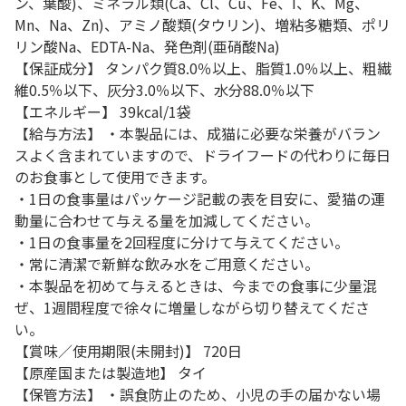
ン、葉酸)、ミネラル類(Ca、Cl、Cu、Fe、I、K、Mg、
Mn、Na、Zn)、アミノ酸類(タウリン)、増粘多糖類、ポリ
リン酸Na、EDTA-Na、発色剤(亜硝酸Na)
【保証成分】 タンパク質8.0％以上、脂質1.0％以上、粗繊
維0.5％以下、灰分3.0％以下、水分88.0％以下
【エネルギー】 39kcal/1袋
【給与方法】 ・本製品には、成猫に必要な栄養がバラン
スよく含まれていますので、ドライフードの代わりに毎日
のお食事として使用できます。
・1日の食事量はパッケージ記載の表を目安に、愛猫の運
動量に合わせて与える量を加減してください。
・1日の食事量を2回程度に分けて与えてください。
・常に清潔で新鮮な飲み水をご用意ください。
・本製品を初めて与えるときは、今までの食事に少量混
ぜ、1週間程度で徐々に増量しながら切り替えてくださ
い。
【賞味／使用期限(未開封)】 720日
【原産国または製造地】 タイ
【保管方法】 ・誤食防止のため、小児の手の届かない場