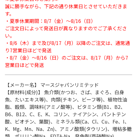
誠に勝手ながら、下記の通り休業日とさせていただきま
す。
・夏季休業期間：8/7（金）～8/16（日）
ご注文日によって発送日が異なりますのでご了承くださ
い。
・8/6（木）まで及び8/17（月）以降のご注文は、通常通
り7営業日ほどで発送
・8/7（金）～8/16（日）のご注文は、8/17（月）から7
営業日ほどで発送
【メーカー名】 マースジャパンリミテッド
【原材料(成分)】 魚介類(かつお、さば、まぐろ、白身
魚、たいエキス等)、肉類(チキン、ビーフ等)、植物性油
脂、穀類、調味料(アミノ酸等)、ビタミン類(B1、B2、
B6、B12、C、E、K、コリン、ナイアシン、パントテン
酸、ビオチン、葉酸)、ミネラル類(Ca、Cl、Cu、Fe、I、
K、Mg、Mn、Na、Zn)、アミノ酸類(タウリン)、増粘多糖
類、ポリリン酸Na、EDTA-Na、発色剤(亜硝酸Na)