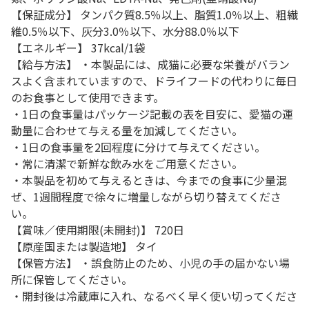
【保証成分】 タンパク質8.5％以上、脂質1.0％以上、粗繊
維0.5％以下、灰分3.0％以下、水分88.0％以下
【エネルギー】 37kcal/1袋
【給与方法】 ・本製品には、成猫に必要な栄養がバラン
スよく含まれていますので、ドライフードの代わりに毎日
のお食事として使用できます。
・1日の食事量はパッケージ記載の表を目安に、愛猫の運
動量に合わせて与える量を加減してください。
・1日の食事量を2回程度に分けて与えてください。
・常に清潔で新鮮な飲み水をご用意ください。
・本製品を初めて与えるときは、今までの食事に少量混
ぜ、1週間程度で徐々に増量しながら切り替えてくださ
い。
【賞味／使用期限(未開封)】 720日
【原産国または製造地】 タイ
【保管方法】 ・誤食防止のため、小児の手の届かない場
所に保管してください。
・開封後は冷蔵庫に入れ、なるべく早く使い切ってくださ