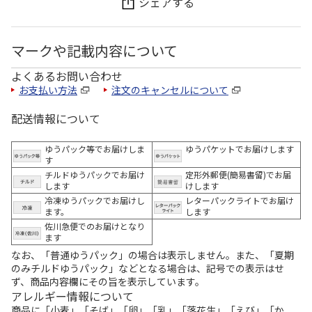
シェアする
マークや記載内容について
よくあるお問い合わせ
お支払い方法
注文のキャンセルについて
配送情報について
ゆうパック等でお届けしま
ゆうパケットでお届けします
す
チルドゆうパックでお届け
定形外郵便(簡易書留)でお届
します
けします
冷凍ゆうパックでお届けし
レターパックライトでお届け
ます。
します
佐川急便でのお届けとなり
ます
なお、「普通ゆうパック」の場合は表示しません。また、「夏期
のみチルドゆうパック」などとなる場合は、記号での表示はせ
ず、商品内容欄にその旨を表示しています。
アレルギー情報について
商品に「小麦」「そば」「卵」「乳」「落花生」「えび」「か