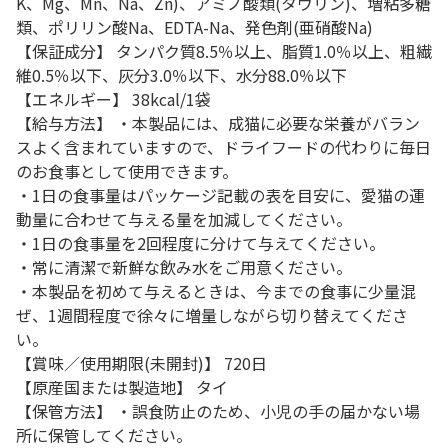
K、Mg、Mn、Na、Zn)、アミノ酸類(タウリン)、増粘多糖
類、ポリリン酸Na、EDTA-Na、発色剤(亜硝酸Na)
【保証成分】 タンパク質8.5％以上、脂質1.0％以上、粗繊
維0.5％以下、灰分3.0％以下、水分88.0％以下
【エネルギー】 38kcal/1袋
【給与方法】 ・本製品には、成猫に必要な栄養がバラン
スよく含まれていますので、ドライフードの代わりに毎日
のお食事として使用できます。
・1日の食事量はパッケージ記載の表を目安に、愛猫の運
動量に合わせて与える量を加減してください。
・1日の食事量を2回程度に分けて与えてください。
・常に清潔で新鮮な飲み水をご用意ください。
・本製品を初めて与えるときは、今までの食事に少量混
ぜ、1週間程度で徐々に増量しながら切り替えてくださ
い。
【賞味／使用期限(未開封)】 720日
【原産国または製造地】 タイ
【保管方法】 ・誤食防止のため、小児の手の届かない場
所に保管してください。