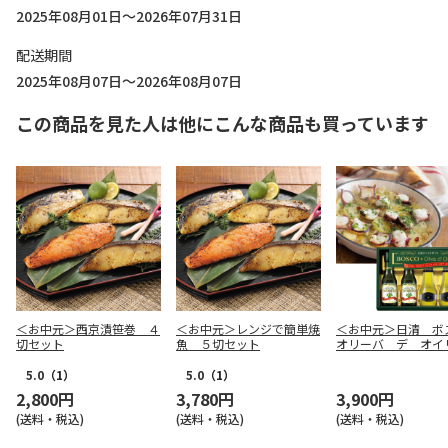
2025年08月01日～2026年07月31日
配送期間
2025年08月07日～2026年08月07日
この商品を見た人は他にこんな商品も買っています
＜お中元＞西京漬笹巻 ４
＜お中元＞レンジで簡単焼
＜お中元＞日清 ボ
切セット
魚 ５切セット
オリーバ デ オ
エキストラバージン
ブオイルギフト（東
5.0
（1）
5.0
（1）
版）
2,800円
3,780円
3,900円
(送料・税込)
(送料・税込)
(送料・税込)