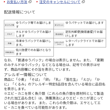
お支払い方法
注文のキャンセルについて
配送情報について
ゆうパック等でお届けしま
ゆうパケットでお届けします
す
チルドゆうパックでお届け
定形外郵便(簡易書留)でお届
します
けします
冷凍ゆうパックでお届けし
レターパックライトでお届け
ます。
します
佐川急便でのお届けとなり
ます
なお、「普通ゆうパック」の場合は表示しません。また、「夏期
のみチルドゆうパック」などとなる場合は、記号での表示はせ
ず、商品内容欄にその旨を表示しています。
アレルギー情報について
商品に「小麦」「そば」「卵」「乳」「落花生」「えび」「か
に」「くるみ」のアレルギー特定8品目を含んでいる場合に品目名
を表示します。
※エビ・カニを除く魚介類（これらの魚介類を原材料として製造
された加工品も含む）は、漁獲漁法によりエビ・カニが混じって
いる場合があります。 また、これらの魚介類は、エサとしてエ
ビ・カニを食べている可能性があります。