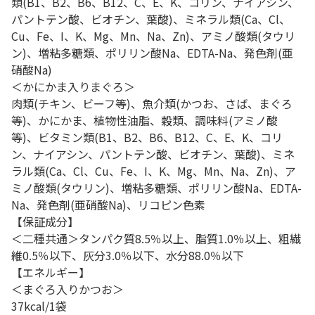
類(B1、B2、B6、B12、C、E、K、コリン、ナイアシン、
パントテン酸、ビオチン、葉酸)、ミネラル類(Ca、Cl、
Cu、Fe、I、K、Mg、Mn、Na、Zn)、アミノ酸類(タウリ
ン)、増粘多糖類、ポリリン酸Na、EDTA-Na、発色剤(亜
硝酸Na)
＜かにかま入りまぐろ＞
肉類(チキン、ビーフ等)、魚介類(かつお、さば、まぐろ
等)、かにかま、植物性油脂、穀類、調味料(アミノ酸
等)、ビタミン類(B1、B2、B6、B12、C、E、K、コリ
ン、ナイアシン、パントテン酸、ビオチン、葉酸)、ミネ
ラル類(Ca、Cl、Cu、Fe、I、K、Mg、Mn、Na、Zn)、ア
ミノ酸類(タウリン)、増粘多糖類、ポリリン酸Na、EDTA-
Na、発色剤(亜硝酸Na)、リコピン色素
【保証成分】
＜二種共通＞タンパク質8.5％以上、脂質1.0％以上、粗繊
維0.5％以下、灰分3.0％以下、水分88.0％以下
【エネルギー】
＜まぐろ入りかつお＞
37kcal/1袋