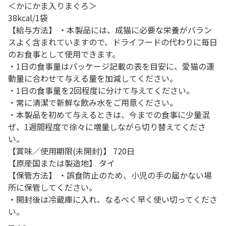
＜かにかま入りまぐろ＞
38kcal/1袋
【給与方法】 ・本製品には、成猫に必要な栄養がバラン
スよく含まれていますので、ドライフードの代わりに毎日
のお食事として使用できます。
・1日の食事量はパッケージ記載の表を目安に、愛猫の運
動量に合わせて与える量を加減してください。
・1日の食事量を2回程度に分けて与えてください。
・常に清潔で新鮮な飲み水をご用意ください。
・本製品を初めて与えるときは、今までの食事に少量混
ぜ、1週間程度で徐々に増量しながら切り替えてくださ
い。
【賞味／使用期限(未開封)】 720日
【原産国または製造地】 タイ
【保管方法】 ・誤食防止のため、小児の手の届かない場
所に保管してください。
・開封後は冷蔵庫に入れ、なるべく早く使い切ってくださ
い。