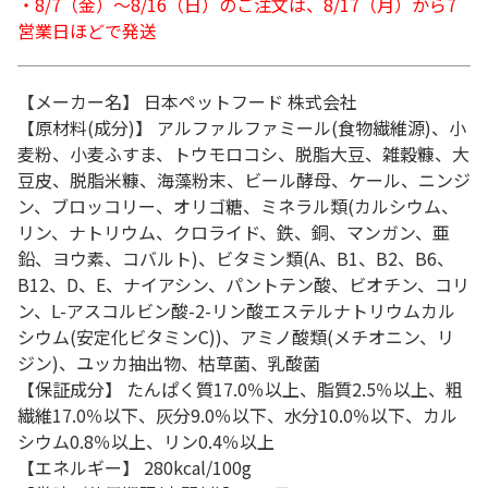
・8/7（金）～8/16（日）のご注文は、8/17（月）から7
営業日ほどで発送
【メーカー名】 日本ペットフード 株式会社
【原材料(成分)】 アルファルファミール(食物繊維源)、小
麦粉、小麦ふすま、トウモロコシ、脱脂大豆、雑穀糠、大
豆皮、脱脂米糠、海藻粉末、ビール酵母、ケール、ニンジ
ン、ブロッコリー、オリゴ糖、ミネラル類(カルシウム、
リン、ナトリウム、クロライド、鉄、銅、マンガン、亜
鉛、ヨウ素、コバルト)、ビタミン類(A、B1、B2、B6、
B12、D、E、ナイアシン、パントテン酸、ビオチン、コリ
ン、L-アスコルビン酸-2-リン酸エステルナトリウムカル
シウム(安定化ビタミンC))、アミノ酸類(メチオニン、リ
ジン)、ユッカ抽出物、枯草菌、乳酸菌
【保証成分】 たんぱく質17.0％以上、脂質2.5％以上、粗
繊維17.0％以下、灰分9.0％以下、水分10.0％以下、カル
シウム0.8％以上、リン0.4％以上
【エネルギー】 280kcal/100g