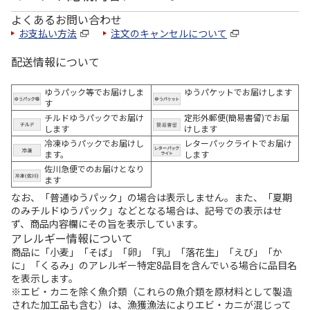
よくあるお問い合わせ
お支払い方法
注文のキャンセルについて
配送情報について
ゆうパック等でお届けしま
ゆうパケットでお届けします
す
チルドゆうパックでお届け
定形外郵便(簡易書留)でお届
します
けします
冷凍ゆうパックでお届けし
レターパックライトでお届け
ます。
します
佐川急便でのお届けとなり
ます
なお、「普通ゆうパック」の場合は表示しません。また、「夏期
のみチルドゆうパック」などとなる場合は、記号での表示はせ
ず、商品内容欄にその旨を表示しています。
アレルギー情報について
商品に「小麦」「そば」「卵」「乳」「落花生」「えび」「か
に」「くるみ」のアレルギー特定8品目を含んでいる場合に品目名
を表示します。
※エビ・カニを除く魚介類（これらの魚介類を原材料として製造
された加工品も含む）は、漁獲漁法によりエビ・カニが混じって