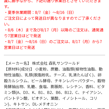
誠に勝手ながら、下記の通り休業日とさせていただきま
す。
・夏季休業期間：8/7（金）～8/16（日）
ご注文日によって発送日が異なりますのでご了承くださ
い。
・8/6（木）まで及び8/17（月）以降のご注文は、通常通
り7営業日ほどで発送
・8/7（金）～8/16（日）のご注文は、8/17（月）から7
営業日ほどで発送
【メーカー名】 株式会社 森乳サンワールド
【原材料(成分)】 小麦粉、蔗糖、油脂類(植物性油脂、動
物性油脂)、乳類(脱脂粉乳、チーズ、乳清たんぱく)、卵
穀カルシウム、ビール酵母、チキンレバーパウダー、穀物
発酵抽出物、乳糖、食塩、膨脹剤、レシチン、香料、ビタ
ミン類(A、D3、K、B1、B2、B6、B12、C、ナイアシン、
パントテン酸、ビオチン、葉酸、イノシトール、コリ
ン)、キトサン、DL-メチオニン