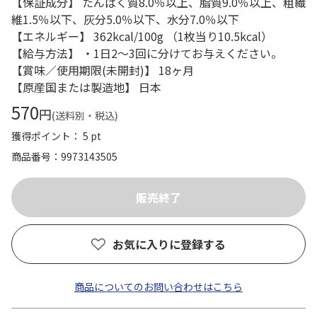
【保証成分】 たんぱく質8.0％以上、脂質9.0％以上、粗繊
維1.5％以下、灰分5.0％以下、水分7.0％以下
【エネルギー】 362kcal/100g （1枚当り10.5kcal）
【給与方法】 ・1日2～3回に分けてお与えください。
【賞味／使用期限(未開封)】 18ヶ月
【原産国または製造地】 日本
570
円
(送料別・税込)
獲得ポイント： 5 pt
商品番号
9973143505
お気に入りに登録する
商品についてのお問い合わせはこちら